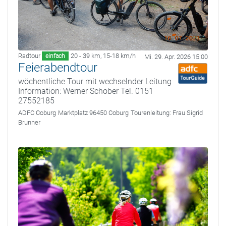
Radtour
20 - 39 km
,
15-18 km/h
einfach
Mi. 29. Apr. 2026 15:00
Feierabendtour
wöchentliche Tour mit wechselnder Leitung
Information: Werner Schober Tel. 0151
27552185
ADFC Coburg
Marktplatz 96450 Coburg
Tourenleitung:
Frau Sigrid
Brunner