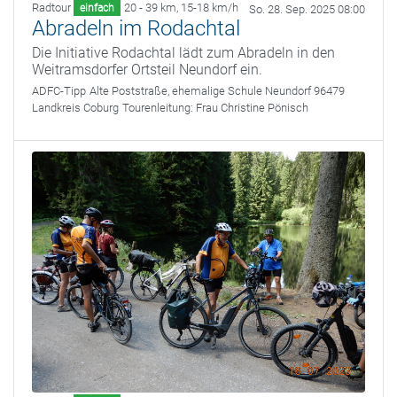
Radtour
20 - 39 km
,
15-18 km/h
einfach
So. 28. Sep. 2025 08:00
Abradeln im Rodachtal
Die Initiative Rodachtal lädt zum Abradeln in den
Weitramsdorfer Ortsteil Neundorf ein.
ADFC-Tipp
Alte Poststraße, ehemalige Schule Neundorf 96479
Landkreis Coburg
Tourenleitung:
Frau Christine Pönisch