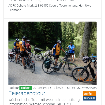
ADFC Coburg
Markt 2-3 96450 Coburg
Tourenleitung:
Herr Uwe
Lehmann
Radtour
20 - 39 km
,
15-18 km/h
einfach
Mi. 13. Mai 2026 15:00
Feierabendtour
wöchentliche Tour mit wechselnder Leitung
Information: Werner Schober Tel. 0151