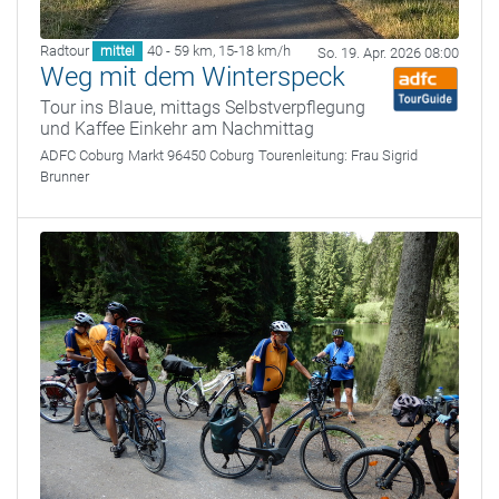
Radtour
40 - 59 km
,
15-18 km/h
mittel
So. 19. Apr. 2026 08:00
Weg mit dem Winterspeck
Tour ins Blaue, mittags Selbstverpflegung
und Kaffee Einkehr am Nachmittag
ADFC Coburg
Markt 96450 Coburg
Tourenleitung:
Frau Sigrid
Brunner