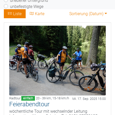
unebener Untergrund
unbefestigte Wege
Liste
Karte
Sortierung (
Datum
)
Radtour
20 - 39 km
,
15-18 km/h
einfach
Mi. 17. Sep. 2025 15:00
Feierabendtour
wöchentliche Tour mit wechselnder Leitung