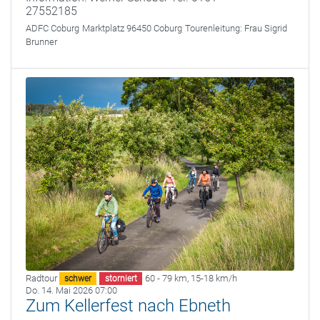
27552185
ADFC Coburg
Marktplatz 96450 Coburg
Tourenleitung:
Frau Sigrid
Brunner
Radtour
60 - 79 km
,
15-18 km/h
schwer
storniert
Do. 14. Mai 2026 07:00
Zum Kellerfest nach Ebneth