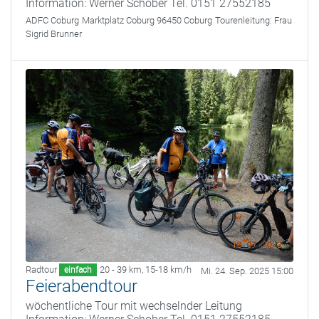
Information: Werner Schober Tel. 0151 27552185
ADFC Coburg
Marktplatz Coburg 96450 Coburg
Tourenleitung:
Frau
Sigrid Brunner
Radtour
20 - 39 km
,
15-18 km/h
einfach
Mi. 24. Sep. 2025 15:00
Feierabendtour
wöchentliche Tour mit wechselnder Leitung