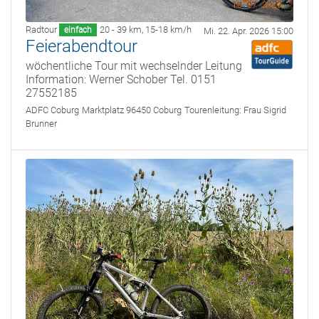
Radtour
20 - 39 km
,
15-18 km/h
einfach
Mi. 22. Apr. 2026 15:00
Feierabendtour
wöchentliche Tour mit wechselnder Leitung
Information: Werner Schober Tel. 0151
27552185
ADFC Coburg
Marktplatz 96450 Coburg
Tourenleitung:
Frau Sigrid
Brunner