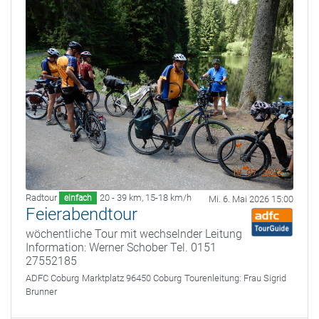
Radtour
20 - 39 km
,
15-18 km/h
einfach
Mi. 6. Mai 2026 15:00
Feierabendtour
wöchentliche Tour mit wechselnder Leitung
Information: Werner Schober Tel. 0151
27552185
ADFC Coburg
Marktplatz 96450 Coburg
Tourenleitung:
Frau Sigrid
Brunner