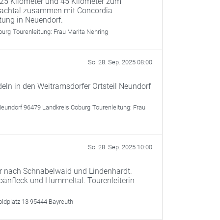
 25 Kilometer und 45 Kilometer zum
odachtal zusammen mit Concordia
tung in Neuendorf.
burg
Tourenleitung:
Frau Marita Nehring
So. 28. Sep. 2025 08:00
deln in den Weitramsdorfer Ortsteil Neundorf
Neundorf 96479 Landkreis Coburg
Tourenleitung:
Frau
So. 28. Sep. 2025 10:00
 nach Schnabelwaid und Lindenhardt.
pänfleck und Hummeltal. Tourenleiterin
oldplatz 13 95444 Bayreuth