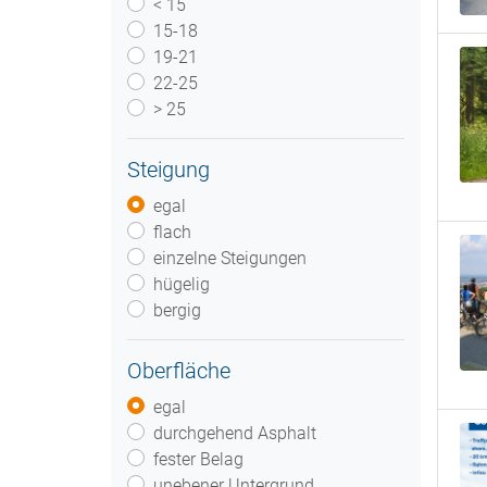
< 15
15-18
19-21
22-25
> 25
Steigung
egal
flach
einzelne Steigungen
hügelig
bergig
Oberfläche
egal
durchgehend Asphalt
fester Belag
unebener Untergrund