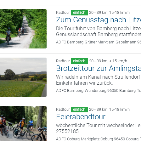
Radtour
20 - 39 km
,
15-18 km/h
einfach
Zum Genusstag nach Litz
Die Tour führt von Bamberg nach Litze
Genusslandschaft Bamberg stattfindet
ADFC Bamberg
Grüner Markt am Gabelmann 9
Radtour
20 - 39 km
,
< 15 km/h
einfach
Brotzeittour zur Amlingst
Wir radeln am Kanal nach Strullendorf
Einkehr fahren wir zurück.
ADFC Bamberg
Wunderburg 96050 Bamberg
To
Radtour
20 - 39 km
,
15-18 km/h
einfach
Feierabendtour
wöchentliche Tour mit wechselnder Le
27552185
ADFC Coburg
Marktplatz Coburg 96450 Coburg