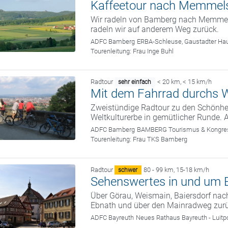
Kaffeetour nach Memmel
Wir radeln von Bamberg nach Memmels
radeln wir auf anderem Weg zurück.
ADFC Bamberg
ERBA-Schleuse, Gaustadter Hau
Tourenleitung:
Frau Inge Buhl
Radtour
< 20 km
,
< 15 km/h
sehr einfach
Mit dem Fahrrad durchs W
Zweistündige Radtour zu den Schönhei
Weltkulturerbe in gemütlicher Runde. 
ADFC Bamberg
BAMBERG Tourismus & Kongress
Tourenleitung:
Frau TKS Bamberg
Radtour
80 - 99 km
,
15-18 km/h
schwer
Sehenswertes in und um 
Über Görau, Weismain, Baiersdorf nac
Ebnath und über den Mainradweg zurü
ADFC Bayreuth
Neues Rathaus Bayreuth - Luitp