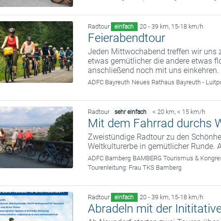
Radtour
20 - 39 km
,
15-18 km/h
einfach
Feierabendtour
Jeden Mittwochabend treffen wir uns z
etwas gemütlicher die andere etwas fl
anschließend noch mit uns einkehren.
ADFC Bayreuth
Neues Rathaus Bayreuth - Luitp
Radtour
< 20 km
,
< 15 km/h
sehr einfach
Mit dem Fahrrad durchs W
Zweistündige Radtour zu den Schönhei
Weltkulturerbe in gemütlicher Runde. 
ADFC Bamberg
BAMBERG Tourismus & Kongress
Tourenleitung:
Frau TKS Bamberg
Radtour
20 - 39 km
,
15-18 km/h
einfach
Abradeln mit der Inititati