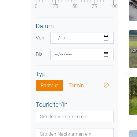
0
25
50
75
100
Datum
Von
Bis
Typ
Radtour
Termin
Tourleiter/in