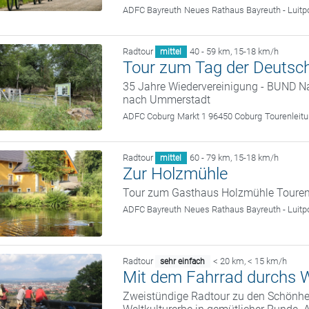
ADFC Bayreuth
Neues Rathaus Bayreuth - Luitp
Radtour
40 - 59 km
,
15-18 km/h
mittel
Tour zum Tag der Deutsch
35 Jahre Wiedervereinigung - BUND N
nach Ummerstadt
ADFC Coburg
Markt 1 96450 Coburg
Tourenleit
Radtour
60 - 79 km
,
15-18 km/h
mittel
Zur Holzmühle
Tour zum Gasthaus Holzmühle Tourenl
ADFC Bayreuth
Neues Rathaus Bayreuth - Luitp
Radtour
< 20 km
,
< 15 km/h
sehr einfach
Mit dem Fahrrad durchs W
Zweistündige Radtour zu den Schönhei