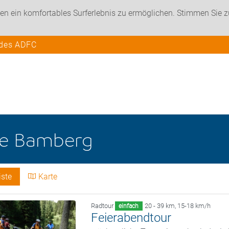
en ein komfortables Surferlebnis zu ermöglichen. Stimmen Sie 
 des ADFC
he
Bamberg
iste
Karte
Radtour
20 - 39 km
,
15-18 km/h
einfach
Feierabendtour