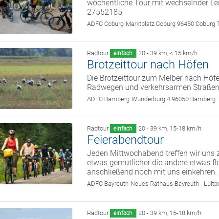
wöchentliche Tour mit wechselnder Le
27552185
ADFC Coburg
Marktplatz Coburg 96450 Coburg
Radtour
20 - 39 km
,
< 15 km/h
einfach
Brotzeittour nach Höfen
Die Brotzeittour zum Melber nach Höfe
Radwegen und verkehrsarmen Straßen.
ADFC Bamberg
Wunderburg 4 96050 Bamberg
Radtour
20 - 39 km
,
15-18 km/h
einfach
Feierabendtour
Jeden Mittwochabend treffen wir uns z
etwas gemütlicher die andere etwas fl
anschließend noch mit uns einkehren.
ADFC Bayreuth
Neues Rathaus Bayreuth - Luitp
Radtour
20 - 39 km
,
15-18 km/h
einfach