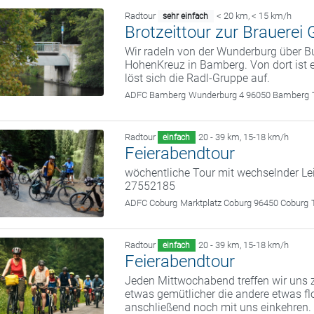
Radtour
< 20 km
,
< 15 km/h
sehr einfach
Brotzeittour zur Brauerei 
Wir radeln von der Wunderburg über 
HohenKreuz in Bamberg. Von dort ist 
löst sich die Radl-Gruppe auf.
ADFC Bamberg
Wunderburg 4 96050 Bamberg
Radtour
20 - 39 km
,
15-18 km/h
einfach
Feierabendtour
wöchentliche Tour mit wechselnder Le
27552185
ADFC Coburg
Marktplatz Coburg 96450 Coburg
Radtour
20 - 39 km
,
15-18 km/h
einfach
Feierabendtour
Jeden Mittwochabend treffen wir uns z
etwas gemütlicher die andere etwas fl
anschließend noch mit uns einkehren.