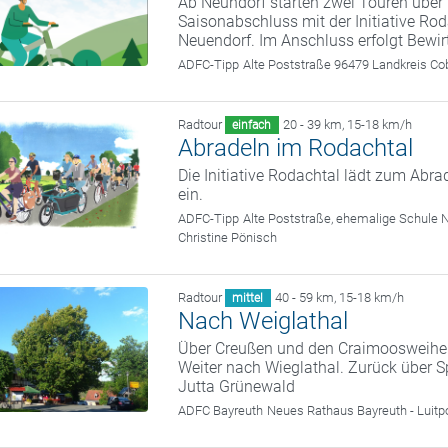
Ab Neundorf starten zwei Touren über
Saisonabschluss mit der Initiative R
Neuendorf. Im Anschluss erfolgt Bewir
ADFC-Tipp
Alte Poststraße 96479 Landkreis Co
Radtour
20 - 39 km
,
15-18 km/h
einfach
Abradeln im Rodachtal
Die Initiative Rodachtal lädt zum Abra
ein.
ADFC-Tipp
Alte Poststraße, ehemalige Schule 
Christine Pönisch
Radtour
40 - 59 km
,
15-18 km/h
mittel
Nach Weiglathal
Über Creußen und den Craimoosweiher
Weiter nach Wieglathal. Zurück über S
Jutta Grünewald
ADFC Bayreuth
Neues Rathaus Bayreuth - Luitp