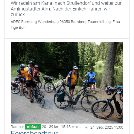
Wir radeln am Kanal nach Strullendorf und weiter zur
Amlingstadter Alm. Nach der Einkehr fahren wir
zurück.
ADFC Bamberg
Wunderburg 96050 Bamberg
Tourenleitung:
Frau
Inge Buhl
Radtour
20 - 39 km
,
15-18 km/h
einfach
Mi. 24. Sep. 2025 15:00
Feierabendtour