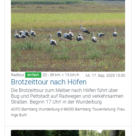
Radtour
20 - 39 km
,
< 15 km/h
einfach
Mi. 17. Sep. 2025 15:00
Brotzeittour nach Höfen
Die Brotzeittour zum Melber nach Höfen führt über
Bug und Pettstadt auf Radwegen und verkehrsarmen
Straßen. Beginn 17 Uhr! in der Wunderburg
ADFC Bamberg
Wunderburg 4 96050 Bamberg
Tourenleitung:
Frau
Inge Buhl