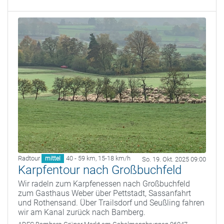
Radtour
40 - 59 km
,
15-18 km/h
mittel
So. 19. Okt. 2025 09:00
Karpfentour nach Großbuchfeld
Wir radeln zum Karpfenessen nach Großbuchfeld
zum Gasthaus Weber über Pettstadt, Sassanfahrt
und Rothensand. Über Trailsdorf und Seußling fahren
wir am Kanal zurück nach Bamberg.