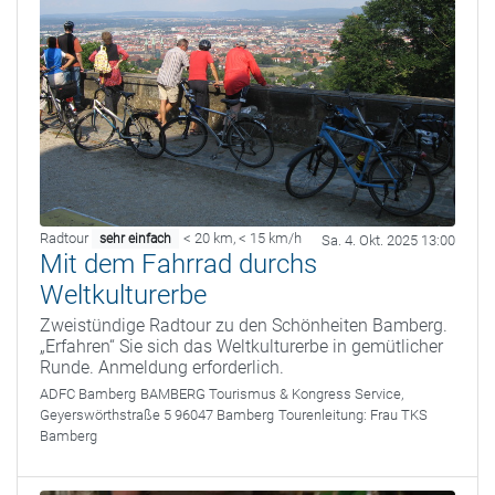
Radtour
< 20 km
,
< 15 km/h
sehr einfach
Sa. 4. Okt. 2025 13:00
Mit dem Fahrrad durchs
Weltkulturerbe
Zweistündige Radtour zu den Schönheiten Bamberg.
„Erfahren“ Sie sich das Weltkulturerbe in gemütlicher
Runde. Anmeldung erforderlich.
ADFC Bamberg
BAMBERG Tourismus & Kongress Service,
Geyerswörthstraße 5 96047 Bamberg
Tourenleitung:
Frau TKS
Bamberg