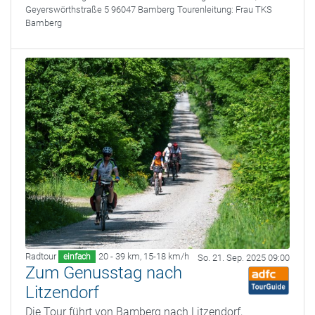
Geyerswörthstraße 5 96047 Bamberg
Tourenleitung:
Frau TKS
Bamberg
Radtour
20 - 39 km
,
15-18 km/h
einfach
So. 21. Sep. 2025 09:00
Zum Genusstag nach
Litzendorf
Die Tour führt von Bamberg nach Litzendorf,