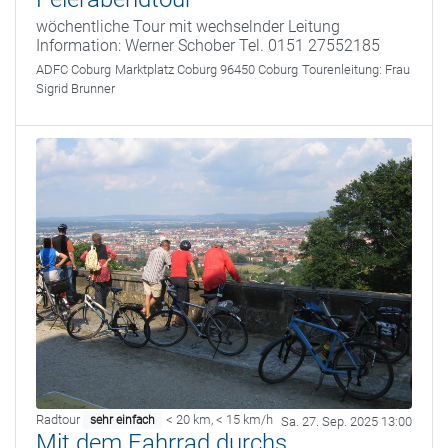
wöchentliche Tour mit wechselnder Leitung
Information: Werner Schober Tel. 0151 27552185
ADFC Coburg
Marktplatz Coburg 96450 Coburg
Tourenleitung:
Frau
Sigrid Brunner
Radtour
< 20 km
,
< 15 km/h
sehr einfach
Sa. 27. Sep. 2025 13:00
Mit dem Fahrrad durchs