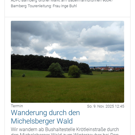
ADFC Bamberg
Grüner Markt am Gabelmannbrunnen 96047
Bamberg
Tourenleitung:
Frau Inge Buhl
Termin
So. 9. Nov. 2025 12:45
Wanderung durch den
Michelsberger Wald
Wir wandern ab Bushaltestelle Krötleinstraße durch