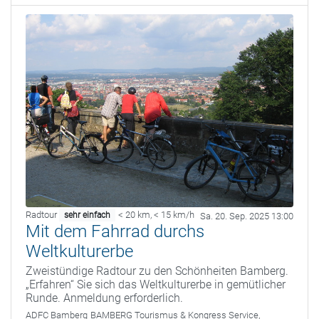
Radtour
< 20 km
,
< 15 km/h
sehr einfach
Sa. 20. Sep. 2025 13:00
Mit dem Fahrrad durchs
Weltkulturerbe
Zweistündige Radtour zu den Schönheiten Bamberg.
„Erfahren“ Sie sich das Weltkulturerbe in gemütlicher
Runde. Anmeldung erforderlich.
ADFC Bamberg
BAMBERG Tourismus & Kongress Service,