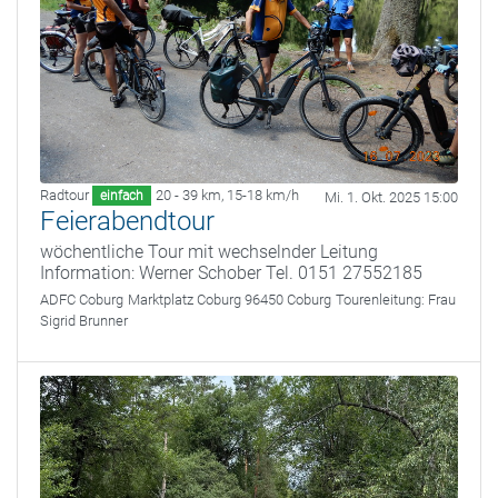
Radtour
20 - 39 km
,
15-18 km/h
einfach
Mi. 1. Okt. 2025 15:00
Feierabendtour
wöchentliche Tour mit wechselnder Leitung
Information: Werner Schober Tel. 0151 27552185
ADFC Coburg
Marktplatz Coburg 96450 Coburg
Tourenleitung:
Frau
Sigrid Brunner