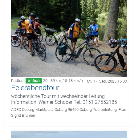
Radtour
20 - 39 km
,
15-18 km/h
einfach
Mi. 17. Sep. 2025 15:00
Feierabendtour
wöchentliche Tour mit wechselnder Leitung
Information: Werner Schober Tel. 0151 27552185
ADFC Coburg
Marktplatz Coburg 96450 Coburg
Tourenleitung:
Frau
Sigrid Brunner