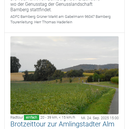
wo der Genusstag der Genusslandschaft
Bamberg stattfindet.
ADFC Bamberg
Grüner Markt am Gabelmann 96047 Bamberg
Tourenleitung:
Herr Thomas Haderlein
Radtour
20 - 39 km
,
< 15 km/h
einfach
Mi. 24. Sep. 2025 15:00
Brotzeittour zur Amlingstadter Alm