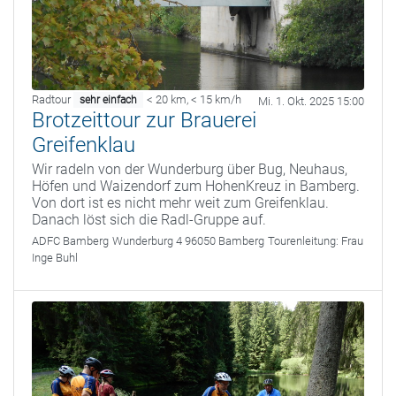
Radtour
< 20 km
,
< 15 km/h
sehr einfach
Mi. 1. Okt. 2025 15:00
Brotzeittour zur Brauerei
Greifenklau
Wir radeln von der Wunderburg über Bug, Neuhaus,
Höfen und Waizendorf zum HohenKreuz in Bamberg.
Von dort ist es nicht mehr weit zum Greifenklau.
Danach löst sich die Radl-Gruppe auf.
ADFC Bamberg
Wunderburg 4 96050 Bamberg
Tourenleitung:
Frau
Inge Buhl