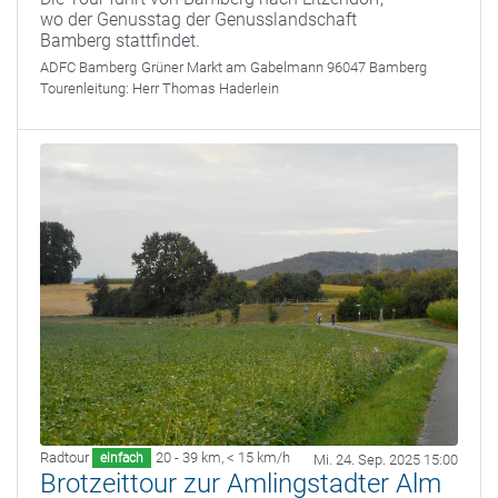
wo der Genusstag der Genusslandschaft
Bamberg stattfindet.
ADFC Bamberg
Grüner Markt am Gabelmann 96047 Bamberg
Tourenleitung:
Herr Thomas Haderlein
Radtour
20 - 39 km
,
< 15 km/h
einfach
Mi. 24. Sep. 2025 15:00
Brotzeittour zur Amlingstadter Alm