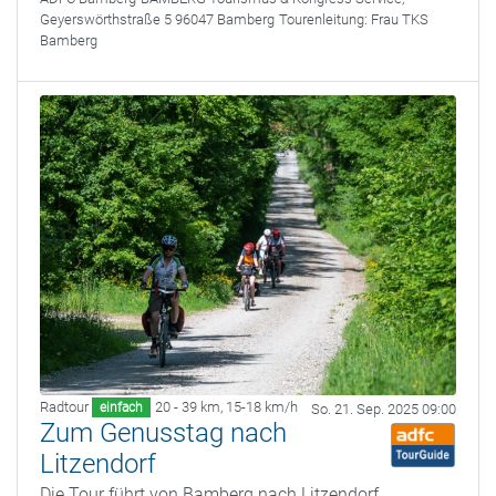
Geyerswörthstraße 5 96047 Bamberg
Tourenleitung:
Frau TKS
Bamberg
Radtour
20 - 39 km
,
15-18 km/h
einfach
So. 21. Sep. 2025 09:00
Zum Genusstag nach
Litzendorf
Die Tour führt von Bamberg nach Litzendorf,