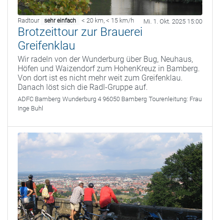
Radtour
< 20 km
,
< 15 km/h
sehr einfach
Mi. 1. Okt. 2025 15:00
Brotzeittour zur Brauerei
Greifenklau
Wir radeln von der Wunderburg über Bug, Neuhaus,
Höfen und Waizendorf zum HohenKreuz in Bamberg.
Von dort ist es nicht mehr weit zum Greifenklau.
Danach löst sich die Radl-Gruppe auf.
ADFC Bamberg
Wunderburg 4 96050 Bamberg
Tourenleitung:
Frau
Inge Buhl