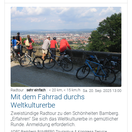
Radtour
< 20 km
,
< 15 km/h
sehr einfach
Sa. 20. Sep. 2025 13:00
Mit dem Fahrrad durchs
Weltkulturerbe
Zweistündige Radtour zu den Schönheiten Bamberg.
„Erfahren“ Sie sich das Weltkulturerbe in gemütlicher
Runde. Anmeldung erforderlich.
ADFC Bamberg
BAMBERG Tourismus & Kongress Service,