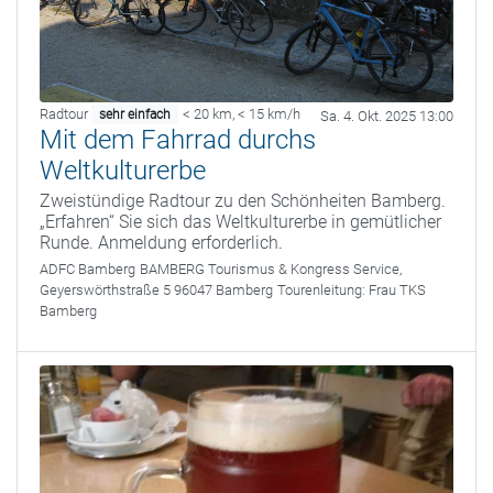
Radtour
< 20 km
,
< 15 km/h
sehr einfach
Sa. 4. Okt. 2025 13:00
Mit dem Fahrrad durchs
Weltkulturerbe
Zweistündige Radtour zu den Schönheiten Bamberg.
„Erfahren“ Sie sich das Weltkulturerbe in gemütlicher
Runde. Anmeldung erforderlich.
ADFC Bamberg
BAMBERG Tourismus & Kongress Service,
Geyerswörthstraße 5 96047 Bamberg
Tourenleitung:
Frau TKS
Bamberg