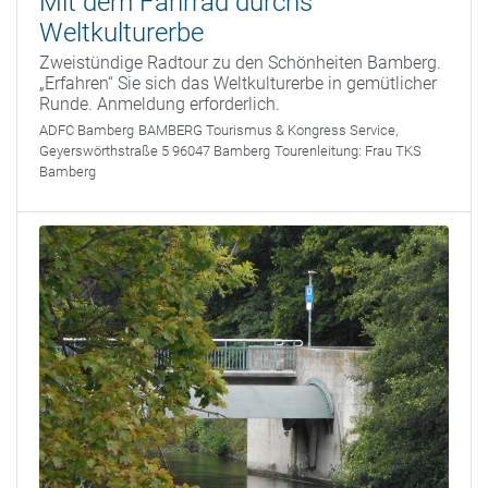
Mit dem Fahrrad durchs
Weltkulturerbe
Zweistündige Radtour zu den Schönheiten Bamberg.
„Erfahren“ Sie sich das Weltkulturerbe in gemütlicher
Runde. Anmeldung erforderlich.
ADFC Bamberg
BAMBERG Tourismus & Kongress Service,
Geyerswörthstraße 5 96047 Bamberg
Tourenleitung:
Frau TKS
Bamberg