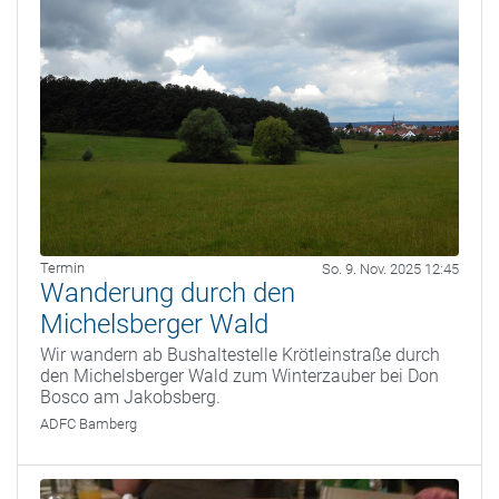
Termin
So. 9. Nov. 2025 12:45
Wanderung durch den
Michelsberger Wald
Wir wandern ab Bushaltestelle Krötleinstraße durch
den Michelsberger Wald zum Winterzauber bei Don
Bosco am Jakobsberg.
ADFC Bamberg