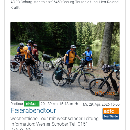
ADFC Coburg
Marktplatz 96450 Coburg
Tourenleitung:
Herr Roland
Krafft
Radtour
20 - 39 km
,
15-18 km/h
einfach
Mi. 29. Apr. 2026 15:00
Feierabendtour
wöchentliche Tour mit wechselnder Leitung
Information: Werner Schober Tel. 0151
27552185