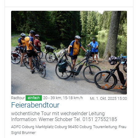
Radtour
20 - 39 km
,
15-18 km/h
einfach
Mi. 1. Okt. 2025 15:00
Feierabendtour
wöchentliche Tour mit wechselnder Leitung
Information: Werner Schober Tel. 0151 27552185
ADFC Coburg
Marktplatz Coburg 96450 Coburg
Tourenleitung:
Frau
Sigrid Brunner