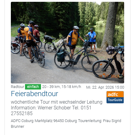
Radtour
20 - 39 km
,
15-18 km/h
einfach
Mi. 22. Apr. 2026 15:00
Feierabendtour
wöchentliche Tour mit wechselnder Leitung
Information: Werner Schober Tel. 0151
27552185
ADFC Coburg
Marktplatz 96450 Coburg
Tourenleitung:
Frau Sigrid
Brunner