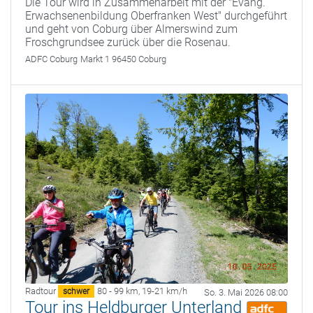
Die Tour wird in Zusammenarbeit mit der "Evang.
Erwachsenenbildung Oberfranken West" durchgeführt
und geht von Coburg über Almerswind zum
Froschgrundsee zurück über die Rosenau.
ADFC Coburg
Markt 1 96450 Coburg
Radtour
80 - 99 km
,
19-21 km/h
schwer
So. 3. Mai 2026 08:00
Tour ins Heldburger Unterland