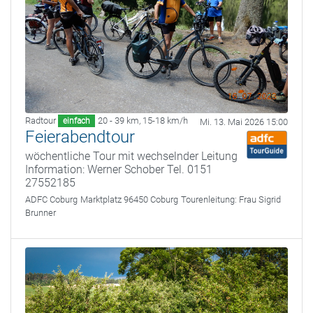
Radtour
20 - 39 km
,
15-18 km/h
einfach
Mi. 13. Mai 2026 15:00
Feierabendtour
wöchentliche Tour mit wechselnder Leitung
Information: Werner Schober Tel. 0151
27552185
ADFC Coburg
Marktplatz 96450 Coburg
Tourenleitung:
Frau Sigrid
Brunner