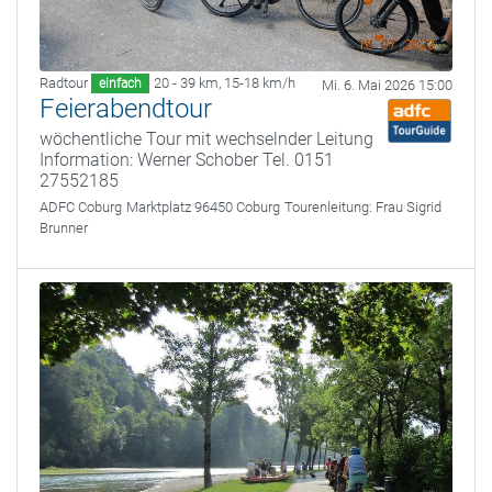
Radtour
20 - 39 km
,
15-18 km/h
einfach
Mi. 6. Mai 2026 15:00
Feierabendtour
wöchentliche Tour mit wechselnder Leitung
Information: Werner Schober Tel. 0151
27552185
ADFC Coburg
Marktplatz 96450 Coburg
Tourenleitung:
Frau Sigrid
Brunner