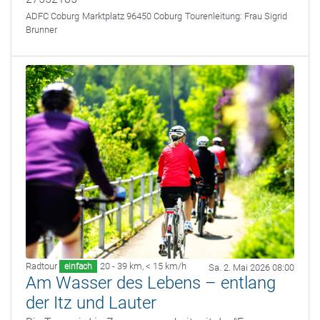
ADFC Coburg
Marktplatz 96450 Coburg
Tourenleitung:
Frau Sigrid
Brunner
Radtour
20 - 39 km
,
< 15 km/h
einfach
Sa. 2. Mai 2026 08:00
Am Wasser des Lebens – entlang
der Itz und Lauter