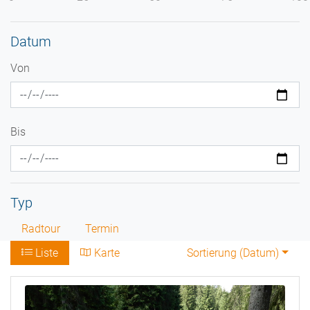
Datum
Von
Bis
Typ
Radtour
Termin
Liste
Karte
Sortierung (
Datum
)