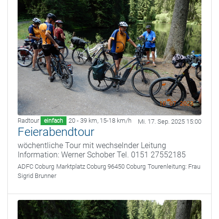
Radtour
20 - 39 km
,
15-18 km/h
einfach
Mi. 17. Sep. 2025 15:00
Feierabendtour
wöchentliche Tour mit wechselnder Leitung
Information: Werner Schober Tel. 0151 27552185
ADFC Coburg
Marktplatz Coburg 96450 Coburg
Tourenleitung:
Frau
Sigrid Brunner