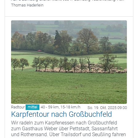
Thomas Haderlein
Radtour
40 - 59 km
,
15-18 km/h
mittel
So. 19. Okt. 2025 09:00
Karpfentour nach Großbuchfeld
Wir radeln zum Karpfenessen nach Großbuchfeld
zum Gasthaus Weber über Pettstadt, Sassanfahrt
und Rothensand. Über Trailsdorf und Seußling fahren