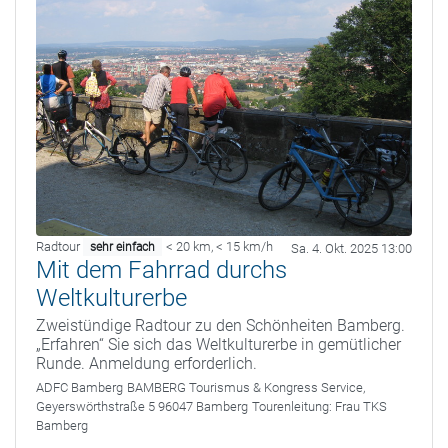
Radtour
< 20 km
,
< 15 km/h
sehr einfach
Sa. 4. Okt. 2025 13:00
Mit dem Fahrrad durchs
Weltkulturerbe
Zweistündige Radtour zu den Schönheiten Bamberg.
„Erfahren“ Sie sich das Weltkulturerbe in gemütlicher
Runde. Anmeldung erforderlich.
ADFC Bamberg
BAMBERG Tourismus & Kongress Service,
Geyerswörthstraße 5 96047 Bamberg
Tourenleitung:
Frau TKS
Bamberg