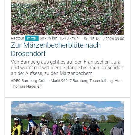
Radtour
60 - 79 km
,
15-18 km/h
mittel
So. 15. März 2026 09:00
Zur Märzenbecherblüte nach
Drosendorf
Von Bamberg aus geht es auf den Fränkischen Jura
und weiter mit welligem Gelände bis nach Drosendorf
an der Aufsess, zu den Märzenbechern.
ADFC Bamberg
Grüner Markt 96047 Bamberg
Tourenleitung:
Herr
Thomas Haderlein