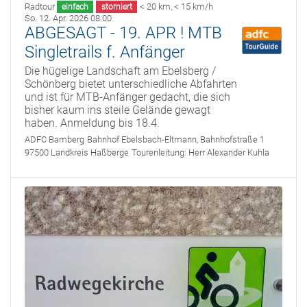
Radtour
< 20 km
,
< 15 km/h
einfach
storniert
So. 12. Apr. 2026 08:00
ABGESAGT - 19. APR ! MTB
Singletrails f. Anfänger
Die hügelige Landschaft am Ebelsberg /
Schönberg bietet unterschiedliche Abfahrten
und ist für MTB-Anfänger gedacht, die sich
bisher kaum ins steile Gelände gewagt
haben. Anmeldung bis 18.4.
ADFC Bamberg
Bahnhof Ebelsbach-Eltmann, Bahnhofstraße 1
97500 Landkreis Haßberge
Tourenleitung:
Herr Alexander Kuhla