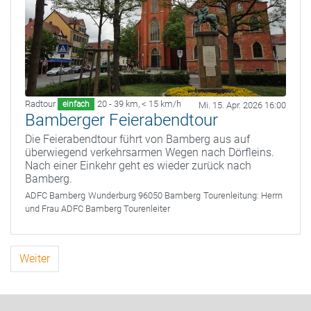
Radtour
20 - 39 km
,
< 15 km/h
einfach
Mi. 15. Apr. 2026 16:00
Bamberger Feierabendtour
Die Feierabendtour führt von Bamberg aus auf
überwiegend verkehrsarmen Wegen nach Dörfleins.
Nach einer Einkehr geht es wieder zurück nach
Bamberg.
ADFC Bamberg
Wunderburg 96050 Bamberg
Tourenleitung:
Herrn
und Frau ADFC Bamberg Tourenleiter
Weiter