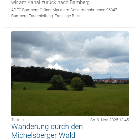
wir am Kanal zurück nach Bamberg.
ADFC Bamberg
Grüner Markt am Gabelmannbrunnen 96047
Bamberg
Tourenleitung:
Frau Inge Buhl
Termin
So. 9. Nov. 2025 12:45
Wanderung durch den
Michelsberger Wald