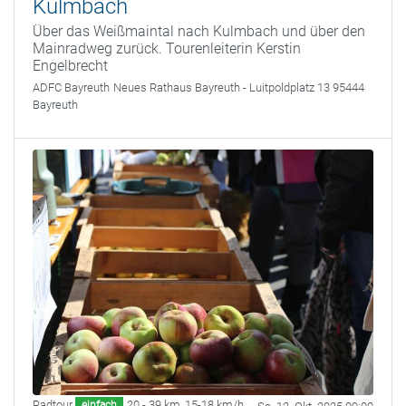
Kulmbach
Über das Weißmaintal nach Kulmbach und über den
Mainradweg zurück. Tourenleiterin Kerstin
Engelbrecht
ADFC Bayreuth
Neues Rathaus Bayreuth - Luitpoldplatz 13 95444
Bayreuth
Radtour
20 - 39 km
,
15-18 km/h
einfach