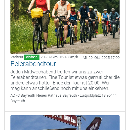
Radtour
20 - 39 km
,
15-18 km/h
einfach
Mi. 29. Okt. 2025 17:00
Feierabendtour
Jeden Mittwochabend treffen wir uns zu zwei
Feierabendtouren. Eine Tour ist etwas gemütlicher die
andere etwas flotter. Ende der Tour ist 20:00. Wer
mag kann anschließend noch mit uns einkehren.
ADFC Bayreuth
Neues Rathaus Bayreuth - Luitpoldplatz 13 95444
Bayreuth