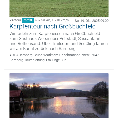
Radtour
40 - 59 km
,
15-18 km/h
mittel
So. 19. Okt. 2025 09:00
Karpfentour nach Großbuchfeld
Wir radeln zum Karpfenessen nach Großbuchfeld
zum Gasthaus Weber über Pettstadt, Sassanfahrt
und Rothensand. Über Trailsdorf und Seußling fahren
wir am Kanal zurück nach Bamberg.
ADFC Bamberg
Grüner Markt am Gabelmannbrunnen 96047
Bamberg
Tourenleitung:
Frau Inge Buhl