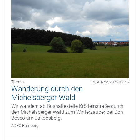
Termin
So. 9. Nov. 2025 12:45
Wanderung durch den
Michelsberger Wald
Wir wandern ab Bushaltestelle Krötleinstraße durch
den Michelsberger Wald zum Winterzauber bei Don
Bosco am Jakobsberg.
ADFC Bamberg