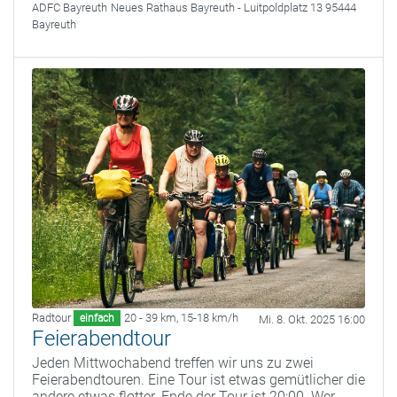
ADFC Bayreuth
Neues Rathaus Bayreuth - Luitpoldplatz 13 95444
Bayreuth
Radtour
20 - 39 km
,
15-18 km/h
einfach
Mi. 8. Okt. 2025 16:00
Feierabendtour
Jeden Mittwochabend treffen wir uns zu zwei
Feierabendtouren. Eine Tour ist etwas gemütlicher die
andere etwas flotter. Ende der Tour ist 20:00. Wer