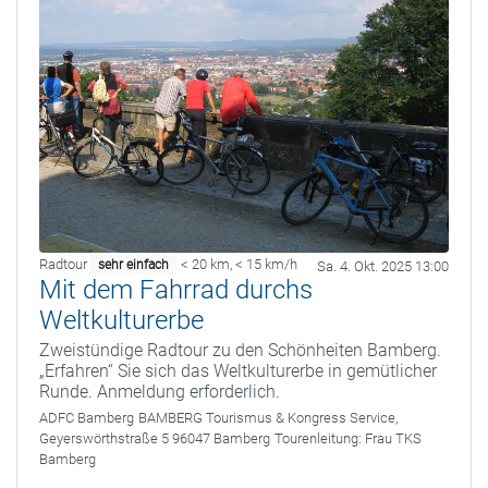
Radtour
< 20 km
,
< 15 km/h
sehr einfach
Sa. 4. Okt. 2025 13:00
Mit dem Fahrrad durchs
Weltkulturerbe
Zweistündige Radtour zu den Schönheiten Bamberg.
„Erfahren“ Sie sich das Weltkulturerbe in gemütlicher
Runde. Anmeldung erforderlich.
ADFC Bamberg
BAMBERG Tourismus & Kongress Service,
Geyerswörthstraße 5 96047 Bamberg
Tourenleitung:
Frau TKS
Bamberg