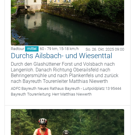
Radtour
60 - 79 km
,
15-18 km/h
mittel
So. 26. Okt. 2025 09:00
Durchs Ailsbach- und Wiesenttal
Durch den Glashüttener Forst und Volsbach nach
Langenloh. Danach Richtung Oberailsfeld nach
Behringersmühle und nach Plankenfels und zurück
nach Bayreuth Tourenleiter Matthias Niewerth
ADFC Bayreuth
Neues Rathaus Bayreuth - Luitpoldplatz 13 95444
Bayreuth
Tourenleitung:
Herr Matthias Niewerth