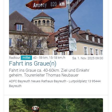
Radtour
40 - 59 km
,
15-18 km/h
mittel
Sa. 1. Nov. 2025 09:00
Fahrt ins Graue(n)
Fahrt ins Graue ca. 40-60km. Ziel und Einkehr
geheim. Tourenleiter Thomas Neubauer
ADFC Bayreuth
Neues Rathaus Bayreuth - Luitpoldplatz 13 95444
Bayreuth