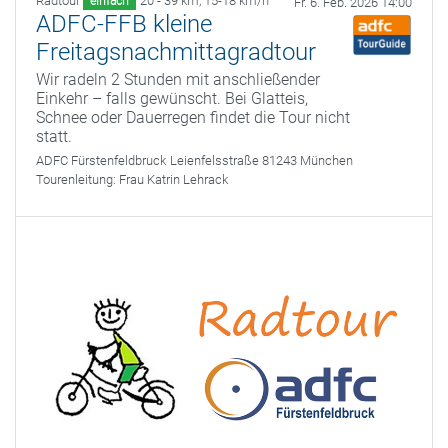
Radtour
20 - 39 km
,
15-18 km/h
einfach
Fr. 6. Feb. 2026 14:00
ADFC-FFB kleine
Freitagsnachmittagradtour
Wir radeln 2 Stunden mit anschließender
Einkehr – falls gewünscht. Bei Glatteis,
Schnee oder Dauerregen findet die Tour nicht
statt.
ADFC Fürstenfeldbruck
Leienfelsstraße 81243 München
Tourenleitung:
Frau Katrin Lehrack