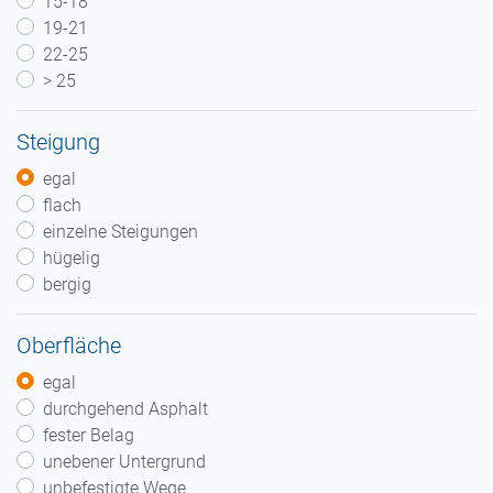
15-18
19-21
22-25
> 25
Steigung
egal
flach
einzelne Steigungen
hügelig
bergig
Oberfläche
egal
durchgehend Asphalt
fester Belag
unebener Untergrund
unbefestigte Wege