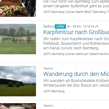
Die Tour führt von Bamberg zum Apfe
einem längeren Aufenthalt geht es zu
ADFC Bamberg
Grüner Markt 96047 Bamberg
T
Radtour
40 - 59 km
,
15-18 km/h
mittel
Karpfentour nach Großbu
Wir radeln zum Karpfenessen nach G
Pettstadt, Sassanfahrt und Rothensand
am Kanal zurück nach Bamberg.
ADFC Bamberg
Grüner Markt am Gabelmannbr
Termin
Wanderung durch den Mic
Wir wandern ab Bushaltestelle Krötle
Winterzauber bei Don Bosco am Jako
ADFC Bamberg
Termin