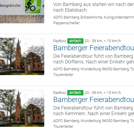
Von Bamberg aus starten wir nach dem
nach Ebelsbach.
ADFC Bamberg
Erlöserkirche, Kunigundendam
Pappenscheller
Radtour
20 - 39 km
,
< 15 km/h
einfach
Bamberger Feierabendtou
Die Feierabendtour führt von Bamber
nach Dörfleins. Nach einer Einkehr ge
ADFC Bamberg
Wunderburg 96050 Bamberg
To
Tourenleiter
Radtour
20 - 39 km
,
< 15 km/h
einfach
Bamberger Feierabendtou
Die Feierabendtour führt von Bamber
nach Kemmern. Nach einer Einkehr ge
ADFC Bamberg
Wunderburg 96050 Bamberg
To
Tourenleiter