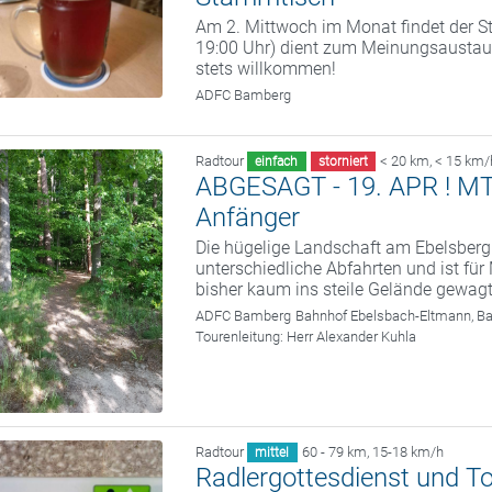
Am 2. Mittwoch im Monat findet der St
19:00 Uhr) dient zum Meinungsaustaus
stets willkommen!
ADFC Bamberg
Radtour
< 20 km
,
< 15 km/
einfach
storniert
ABGESAGT - 19. APR ! MTB 
Anfänger
Die hügelige Landschaft am Ebelsberg
unterschiedliche Abfahrten und ist fü
bisher kaum ins steile Gelände gewag
ADFC Bamberg
Bahnhof Ebelsbach-Eltmann, B
Tourenleitung:
Herr Alexander Kuhla
Radtour
60 - 79 km
,
15-18 km/h
mittel
Radlergottesdienst und T