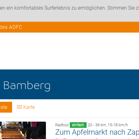
en ein komfortables Surferlebnis zu ermöglichen. Stimmen Sie 
 des ADFC
e
Bamberg
iste
Karte
Radtour
20 - 39 km
,
15-18 km/h
einfach
Zum Apfelmarkt nach Zap