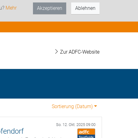
zu?
Mehr
Akzeptieren
Ablehnen
Zur ADFC-Website
Sortierung (
Datum
)
So. 12. Okt. 2025 09:00
fendorf