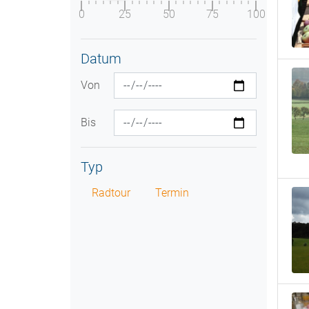
0
25
50
75
100
Datum
Von
Bis
Typ
Radtour
Termin