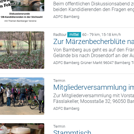
Beim öffentlichen Diskussionsabend zu
beiden Kandidierenden den Fragen eng
ADFC Bamberg
Radtour
60 - 79 km
,
15-18 km/h
mittel
Zur Märzenbecherblüte n
Von Bamberg aus geht es auf den Frän
Gelände bis nach Drosendorf an der A
ADFC Bamberg
Grüner Markt 96047 Bamberg
T
Termin
Mitgliederversammlung im
Zur Mitgliederversammlung mit Vorstan
Fässlakeller, Moosstaße 32; 96050 B
ADFC Bamberg
Termin
Stammtisch