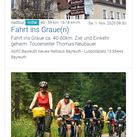
Radtour
40 - 59 km
,
15-18 km/h
mittel
Sa. 1. Nov. 2025 09:00
Fahrt ins Graue(n)
Fahrt ins Graue ca. 40-60km. Ziel und Einkehr
geheim. Tourenleiter Thomas Neubauer
ADFC Bayreuth
Neues Rathaus Bayreuth - Luitpoldplatz 13 95444
Bayreuth