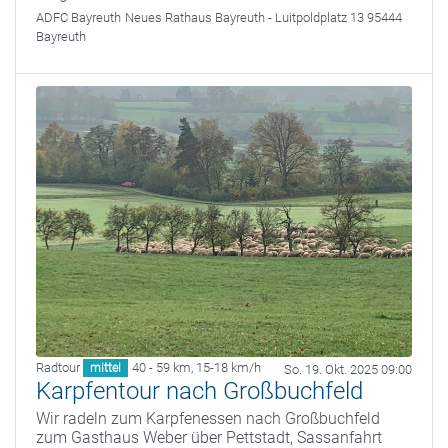
ADFC Bayreuth
Neues Rathaus Bayreuth - Luitpoldplatz 13 95444
Bayreuth
Radtour
40 - 59 km
,
15-18 km/h
mittel
So. 19. Okt. 2025 09:00
Karpfentour nach Großbuchfeld
Wir radeln zum Karpfenessen nach Großbuchfeld
zum Gasthaus Weber über Pettstadt, Sassanfahrt