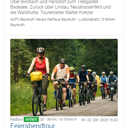
Über Bindlach und Harsdorf zum Trebgaster
Badesee. Zurück über Lindau, Neudrossenfeld und
die Waldhütte. Tourenleiter Walter Kretzer
ADFC Bayreuth
Neues Rathaus Bayreuth - Luitpoldplatz 13 95444
Bayreuth
Radtour
20 - 39 km
,
15-18 km/h
einfach
Mi. 22. Okt. 2025 16:00
Feierabendtour