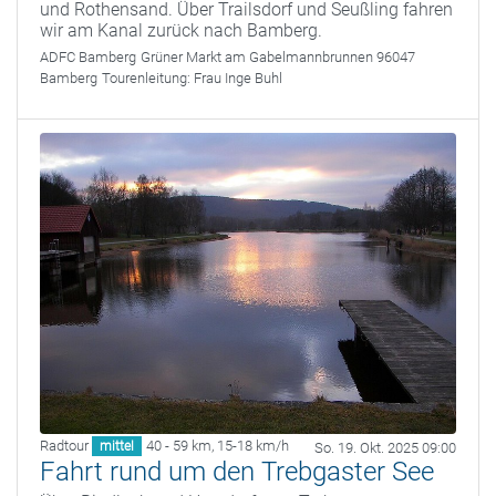
und Rothensand. Über Trailsdorf und Seußling fahren
wir am Kanal zurück nach Bamberg.
ADFC Bamberg
Grüner Markt am Gabelmannbrunnen 96047
Bamberg
Tourenleitung:
Frau Inge Buhl
Radtour
40 - 59 km
,
15-18 km/h
mittel
So. 19. Okt. 2025 09:00
Fahrt rund um den Trebgaster See