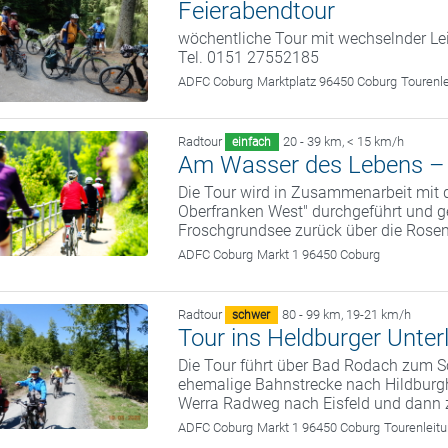
Feierabendtour
wöchentliche Tour mit wechselnder Le
Tel. 0151 27552185
ADFC Coburg
Marktplatz 96450 Coburg
Tourenl
Radtour
20 - 39 km
,
< 15 km/h
einfach
Am Wasser des Lebens – e
Die Tour wird in Zusammenarbeit mit
Oberfranken West" durchgeführt und 
Froschgrundsee zurück über die Rose
ADFC Coburg
Markt 1 96450 Coburg
Radtour
80 - 99 km
,
19-21 km/h
schwer
Tour ins Heldburger Unter
Die Tour führt über Bad Rodach zum S
ehemalige Bahnstrecke nach Hildburg
Werra Radweg nach Eisfeld und dann 
ADFC Coburg
Markt 1 96450 Coburg
Tourenleit