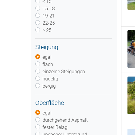
< 15
15-18
19-21
22-25
> 25
Steigung
egal
flach
einzelne Steigungen
hügelig
bergig
Oberfläche
egal
durchgehend Asphalt
fester Belag
unebener Untergrund