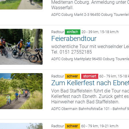
Mediterran Coburg. Anmeldung unter 
Wasserfall.
ADFC Coburg
Markt 2-3 96450 Coburg
Tourenle
Radtour
20 - 39 km
,
15-18 km/h
einfach
Feierabendtour
wöchentliche Tour mit wechselnder Le
Tel. 0151 27552185
ADFC Coburg
Marktplatz 96450 Coburg
Tourenl
Radtour
60 - 79 km
,
15-18 
schwer
storniert
Zum Kellerfest nach Ebne
Von Bad Staffelstein führt die Tour n
Kellerfest nach Ebneth. Zurück geht e
Hainweiher nach Bad Staffelstein.
ADFC Obermain
Bahnhofstraße 101 - Bahnhof 9
Radtour
60 - 79 km
,
19-21 km/h
schwer