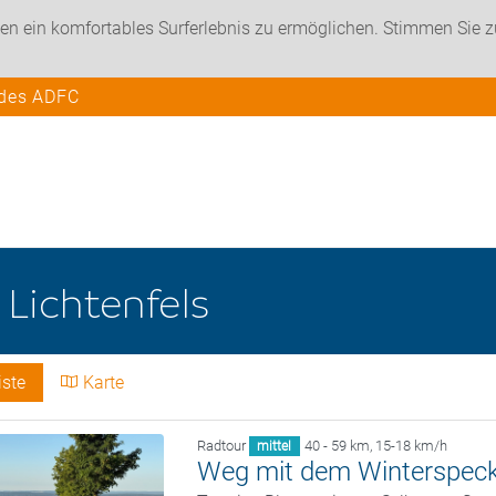
en ein komfortables Surferlebnis zu ermöglichen. Stimmen Sie 
 des ADFC
e
Lichtenfels
iste
Karte
Radtour
40 - 59 km
,
15-18 km/h
mittel
Weg mit dem Winterspec