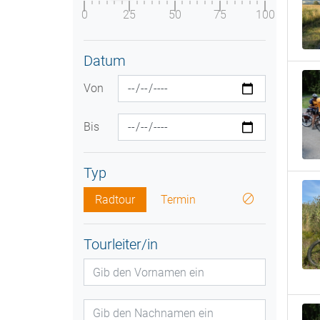
0
25
50
75
100
Datum
Von
Bis
Typ
Radtour
Termin
Tourleiter/in