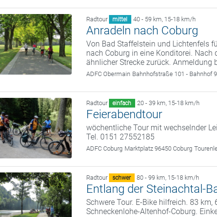
Radtour
40 - 59 km
,
15-18 km/h
mittel
Anradeln nach Coburg
Von Bad Staffelstein und Lichtenfels 
nach Coburg in eine Konditorei. Nach 
ähnlicher Strecke zurück. Anmeldung 
ADFC Obermain
Bahnhofstraße 101 - Bahnhof 9
Radtour
20 - 39 km
,
15-18 km/h
einfach
Feierabendtour
wöchentliche Tour mit wechselnder Le
Tel. 0151 27552185
ADFC Coburg
Marktplatz 96450 Coburg
Tourenl
Radtour
80 - 99 km
,
15-18 km/h
schwer
Entlang der Steinachtal
Schwere Tour. E-Bike hilfreich. 83 km
Schneckenlohe-Altenhof-Coburg. Eink