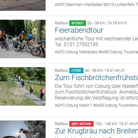
ADFC Obermain
Marktplatz 96215 Lichtenfels
T
Radtour
20 - 39 km
,
15-18 km/h
einfach
Feierabendtour
wöchentliche Tour mit wechselnder Le
Tel. 0151 27552185
ADFC Coburg
Marktplatz 96450 Coburg
Tourenl
Radtour
40 - 59 km
,
19-21 km/h
mittel
Zum Fischbrötchenfrühst
Die Tour führt von Coburg über Nieder
zum Fischbrötchenfrühstück. Anmeld
Reservierung der Verpflegung ist erford
ADFC Coburg
Markt 1 96450 Coburg
Tourenleit
Radtour
100 - 149 km
,
19-21 km/
sehr schwer
Zur Krugbräu nach Breite