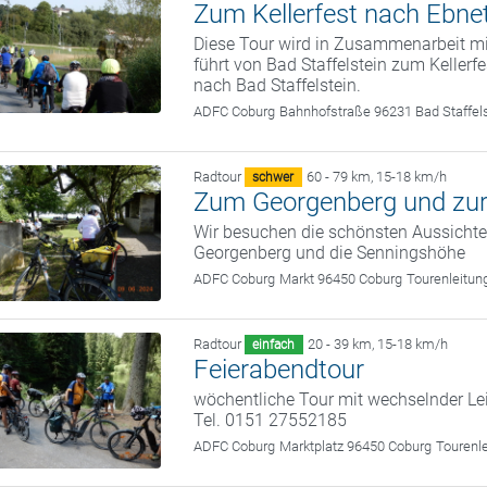
Zum Kellerfest nach Ebne
Diese Tour wird in Zusammenarbeit m
führt von Bad Staffelstein zum Keller
nach Bad Staffelstein.
ADFC Coburg
Bahnhofstraße 96231 Bad Staffel
Radtour
60 - 79 km
,
15-18 km/h
schwer
Zum Georgenberg und zur
Wir besuchen die schönsten Aussicht
Georgenberg und die Senningshöhe
ADFC Coburg
Markt 96450 Coburg
Tourenleitun
Radtour
20 - 39 km
,
15-18 km/h
einfach
Feierabendtour
wöchentliche Tour mit wechselnder Le
Tel. 0151 27552185
ADFC Coburg
Marktplatz 96450 Coburg
Tourenl