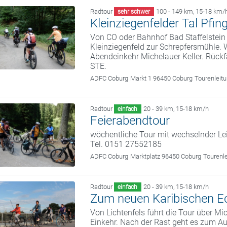
Radtour
100 - 149 km
,
15-18 km/
sehr schwer
Kleinziegenfelder Tal Pfin
Von CO oder Bahnhof Bad Staffelstein 
Kleinziegenfeld zur Schrepfersmühle. 
Abendeinkehr Michelauer Keller. Rückf
STE.
ADFC Coburg
Markt 1 96450 Coburg
Tourenleit
Radtour
20 - 39 km
,
15-18 km/h
einfach
Feierabendtour
wöchentliche Tour mit wechselnder Le
Tel. 0151 27552185
ADFC Coburg
Marktplatz 96450 Coburg
Tourenl
Radtour
20 - 39 km
,
15-18 km/h
einfach
Zum neuen Karibischen E
Von Lichtenfels führt die Tour über M
Einkehr. Nach der Rast geht es zum A