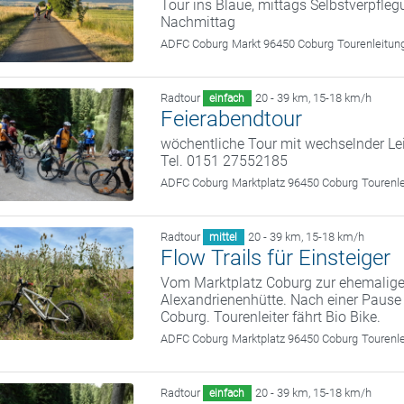
Tour ins Blaue, mittags Selbstverpfle
Nachmittag
ADFC Coburg
Markt 96450 Coburg
Tourenleitun
Radtour
20 - 39 km
,
15-18 km/h
einfach
Feierabendtour
wöchentliche Tour mit wechselnder Le
Tel. 0151 27552185
ADFC Coburg
Marktplatz 96450 Coburg
Tourenl
Radtour
20 - 39 km
,
15-18 km/h
mittel
Flow Trails für Einsteiger
Vom Marktplatz Coburg zur ehemalige
Alexandrienenhütte. Nach einer Pause
Coburg. Tourenleiter fährt Bio Bike.
ADFC Coburg
Marktplatz 96450 Coburg
Tourenl
Radtour
20 - 39 km
,
15-18 km/h
einfach