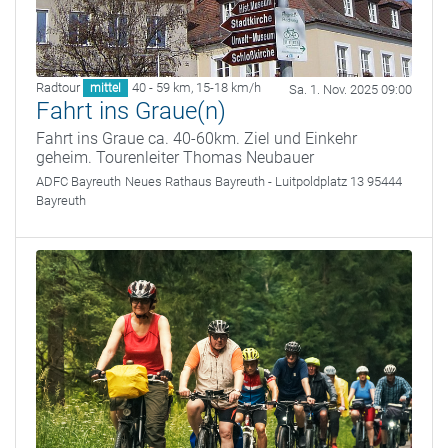
Radtour
40 - 59 km
,
15-18 km/h
mittel
Sa. 1. Nov. 2025 09:00
Fahrt ins Graue(n)
Fahrt ins Graue ca. 40-60km. Ziel und Einkehr
geheim. Tourenleiter Thomas Neubauer
ADFC Bayreuth
Neues Rathaus Bayreuth - Luitpoldplatz 13 95444
Bayreuth