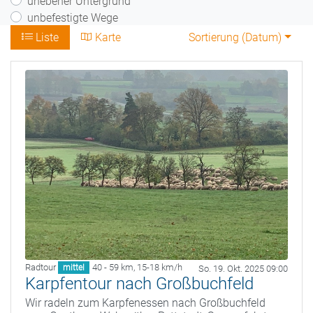
unebener Untergrund
unbefestigte Wege
Liste
Karte
Sortierung (
Datum
)
Radtour
40 - 59 km
,
15-18 km/h
mittel
So. 19. Okt. 2025 09:00
Karpfentour nach Großbuchfeld
Wir radeln zum Karpfenessen nach Großbuchfeld