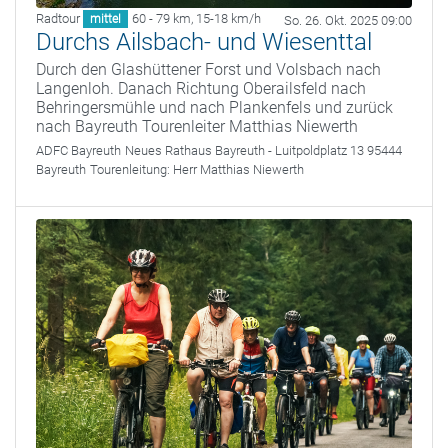
Radtour
60 - 79 km
,
15-18 km/h
mittel
So. 26. Okt. 2025 09:00
Durchs Ailsbach- und Wiesenttal
Durch den Glashüttener Forst und Volsbach nach
Langenloh. Danach Richtung Oberailsfeld nach
Behringersmühle und nach Plankenfels und zurück
nach Bayreuth Tourenleiter Matthias Niewerth
ADFC Bayreuth
Neues Rathaus Bayreuth - Luitpoldplatz 13 95444
Bayreuth
Tourenleitung:
Herr Matthias Niewerth