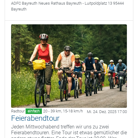
ADFC Bayreuth
Neues Rathaus Bayreuth - Luitpoldplatz 13 95444
Bayreuth
Radtour
20 - 39 km
,
15-18 km/h
einfach
Mi. 24. Dez. 2025 17:00
Feierabendtour
Jeden Mittwochabend treffen wir uns zu zwei
Feierabendtouren. Eine Tour ist etwas gemütlicher die