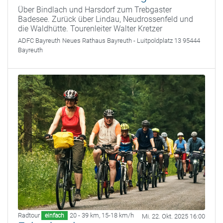
Über Bindlach und Harsdorf zum Trebgaster
Badesee. Zurück über Lindau, Neudrossenfeld und
die Waldhütte. Tourenleiter Walter Kretzer
ADFC Bayreuth
Neues Rathaus Bayreuth - Luitpoldplatz 13 95444
Bayreuth
Radtour
20 - 39 km
,
15-18 km/h
einfach
Mi. 22. Okt. 2025 16:00