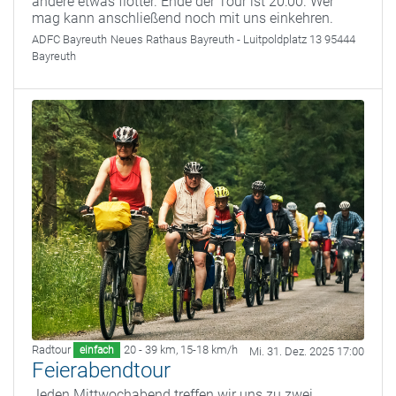
andere etwas flotter. Ende der Tour ist 20:00. Wer
mag kann anschließend noch mit uns einkehren.
ADFC Bayreuth
Neues Rathaus Bayreuth - Luitpoldplatz 13 95444
Bayreuth
Radtour
20 - 39 km
,
15-18 km/h
einfach
Mi. 31. Dez. 2025 17:00
Feierabendtour
Jeden Mittwochabend treffen wir uns zu zwei