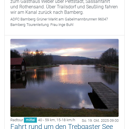
zum Gasthaus Weber über Pettstadt, Sassanfahrt
und Rothensand. Über Trailsdorf und Seußling fahren
wir am Kanal zurück nach Bamberg.
ADFC Bamberg
Grüner Markt am Gabelmannbrunnen 96047
Bamberg
Tourenleitung:
Frau Inge Buhl
Radtour
40 - 59 km
,
15-18 km/h
mittel
So. 19. Okt. 2025 09:00
Fahrt rund um den Trebgaster See