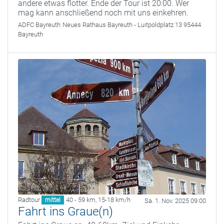
andere etwas flotter. Ende der Tour ist 20:00. Wer
mag kann anschließend noch mit uns einkehren.
ADFC Bayreuth
Neues Rathaus Bayreuth - Luitpoldplatz 13 95444
Bayreuth
Radtour
40 - 59 km
,
15-18 km/h
mittel
Sa. 1. Nov. 2025 09:00
Fahrt ins Graue(n)