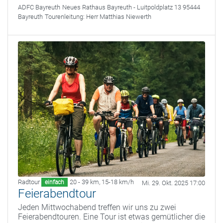
ADFC Bayreuth
Neues Rathaus Bayreuth - Luitpoldplatz 13 95444
Bayreuth
Tourenleitung:
Herr Matthias Niewerth
Radtour
20 - 39 km
,
15-18 km/h
einfach
Mi. 29. Okt. 2025 17:00
Feierabendtour
Jeden Mittwochabend treffen wir uns zu zwei
Feierabendtouren. Eine Tour ist etwas gemütlicher die