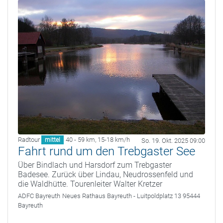
Radtour
40 - 59 km
,
15-18 km/h
mittel
So. 19. Okt. 2025 09:00
Fahrt rund um den Trebgaster See
Über Bindlach und Harsdorf zum Trebgaster
Badesee. Zurück über Lindau, Neudrossenfeld und
die Waldhütte. Tourenleiter Walter Kretzer
ADFC Bayreuth
Neues Rathaus Bayreuth - Luitpoldplatz 13 95444
Bayreuth