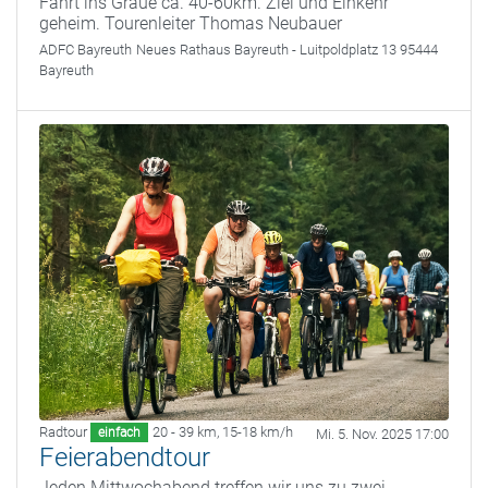
Fahrt ins Graue ca. 40-60km. Ziel und Einkehr
geheim. Tourenleiter Thomas Neubauer
ADFC Bayreuth
Neues Rathaus Bayreuth - Luitpoldplatz 13 95444
Bayreuth
Radtour
20 - 39 km
,
15-18 km/h
einfach
Mi. 5. Nov. 2025 17:00
Feierabendtour
Jeden Mittwochabend treffen wir uns zu zwei