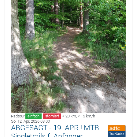
Radtour
< 20 km
,
< 15 km/h
einfach
storniert
So. 12. Apr. 2026 08:00
ABGESAGT - 19. APR ! MTB
Singletrails f. Anfänger