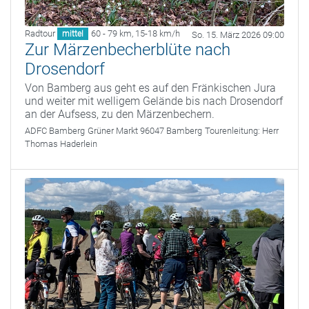
Radtour
60 - 79 km
,
15-18 km/h
mittel
So. 15. März 2026 09:00
Zur Märzenbecherblüte nach
Drosendorf
Von Bamberg aus geht es auf den Fränkischen Jura
und weiter mit welligem Gelände bis nach Drosendorf
an der Aufsess, zu den Märzenbechern.
ADFC Bamberg
Grüner Markt 96047 Bamberg
Tourenleitung:
Herr
Thomas Haderlein