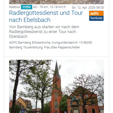
Radtour
60 - 79 km
,
15-18 km/h
mittel
So. 12. Apr. 2026 08:00
Radlergottesdienst und Tour
nach Ebelsbach
Von Bamberg aus starten wir nach dem
Radlergottesdienst zu einer Tour nach
Ebelsbach.
ADFC Bamberg
Erlöserkirche, Kunigundendamm 15 96050
Bamberg
Tourenleitung:
Frau Elke Pappenscheller