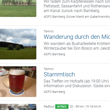
Wir radeln zum Karpfenessen nach G
Pettstadt, Sassanfahrt und Rothensand
am Kanal zurück nach Bamberg.
ADFC Bamberg
Grüner Markt am Gabelmannbr
Termin
Wanderung durch den Mic
Wir wandern ab Bushaltestelle Krötle
Winterzauber bei Don Bosco am Jako
ADFC Bamberg
Termin
Stammtisch
Das Treffen im Hofcafé (ab 19:00 Uhr
Information und Diskussion. Gäste si
ADFC Bamberg
Radtour
20 - 39 km
,
15-18 km/h
einfach