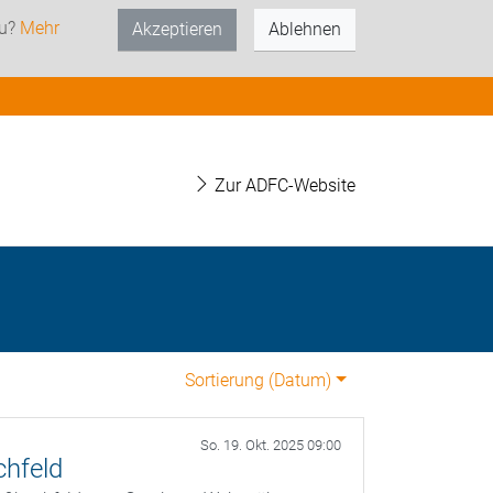
zu?
Mehr
Akzeptieren
Ablehnen
Zur ADFC-Website
Sortierung (
Datum
)
So. 19. Okt. 2025 09:00
chfeld