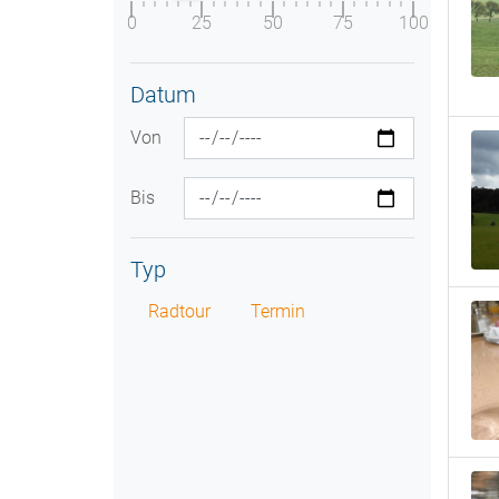
0
25
50
75
100
Datum
Von
Bis
Typ
Radtour
Termin