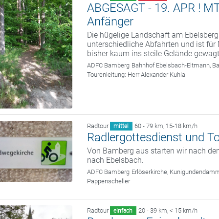
ABGESAGT - 19. APR ! MTB 
Anfänger
Die hügelige Landschaft am Ebelsberg
unterschiedliche Abfahrten und ist fü
bisher kaum ins steile Gelände gewag
ADFC Bamberg
Bahnhof Ebelsbach-Eltmann, B
Tourenleitung:
Herr Alexander Kuhla
Radtour
60 - 79 km
,
15-18 km/h
mittel
Radlergottesdienst und T
Von Bamberg aus starten wir nach dem
nach Ebelsbach.
ADFC Bamberg
Erlöserkirche, Kunigundendam
Pappenscheller
Radtour
20 - 39 km
,
< 15 km/h
einfach