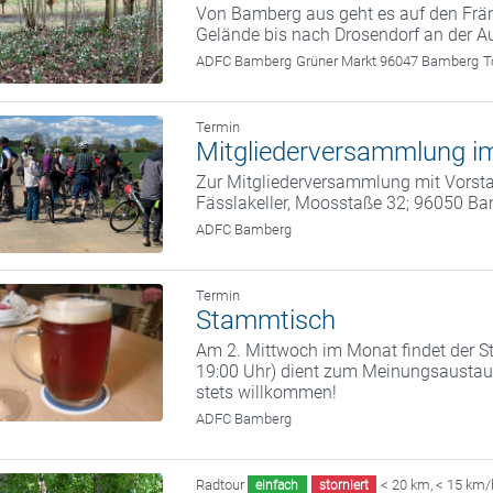
Von Bamberg aus geht es auf den Frän
Gelände bis nach Drosendorf an der A
ADFC Bamberg
Grüner Markt 96047 Bamberg
T
Termin
Mitgliederversammlung im
Zur Mitgliederversammlung mit Vorstan
Fässlakeller, Moosstaße 32; 96050 B
ADFC Bamberg
Termin
Stammtisch
Am 2. Mittwoch im Monat findet der St
19:00 Uhr) dient zum Meinungsaustaus
stets willkommen!
ADFC Bamberg
Radtour
< 20 km
,
< 15 km/
einfach
storniert