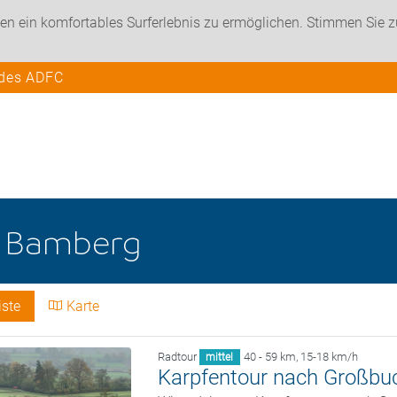
en ein komfortables Surferlebnis zu ermöglichen. Stimmen Sie 
 des ADFC
e
Bamberg
iste
Karte
Radtour
40 - 59 km
,
15-18 km/h
mittel
Karpfentour nach Großbu