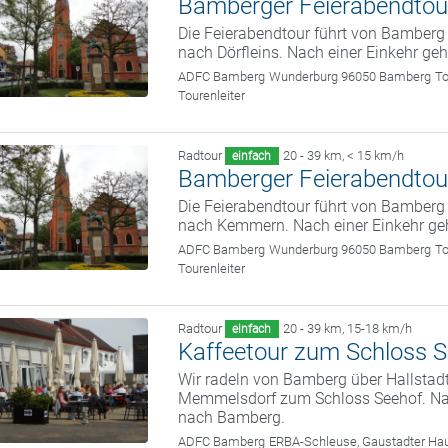
Bamberger Feierabendtou
Die Feierabendtour führt von Bamber
nach Dörfleins. Nach einer Einkehr ge
ADFC Bamberg
Wunderburg 96050 Bamberg
To
Tourenleiter
Radtour
20 - 39 km
,
< 15 km/h
einfach
Bamberger Feierabendtou
Die Feierabendtour führt von Bamber
nach Kemmern. Nach einer Einkehr ge
ADFC Bamberg
Wunderburg 96050 Bamberg
To
Tourenleiter
Radtour
20 - 39 km
,
15-18 km/h
einfach
Kaffeetour zum Schloss 
Wir radeln von Bamberg über Hallstad
Memmelsdorf zum Schloss Seehof. Nach
nach Bamberg.
ADFC Bamberg
ERBA-Schleuse, Gaustadter Hau