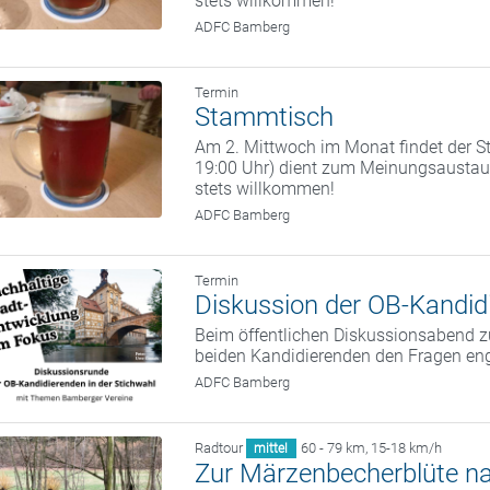
stets willkommen!
ADFC Bamberg
Termin
Stammtisch
Am 2. Mittwoch im Monat findet der St
19:00 Uhr) dient zum Meinungsaustaus
stets willkommen!
ADFC Bamberg
Termin
Diskussion der OB-Kandidi
Beim öffentlichen Diskussionsabend zu
beiden Kandidierenden den Fragen eng
ADFC Bamberg
Radtour
60 - 79 km
,
15-18 km/h
mittel
Zur Märzenbecherblüte n