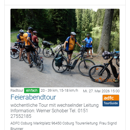
Radtour
20 - 39 km
,
15-18 km/h
einfach
Mi. 27. Mai 2026 15:00
Feierabendtour
wöchentliche Tour mit wechselnder Leitung
Information: Werner Schober Tel. 0151
27552185
ADFC Coburg
Marktplatz 96450 Coburg
Tourenleitung:
Frau Sigrid
Brunner