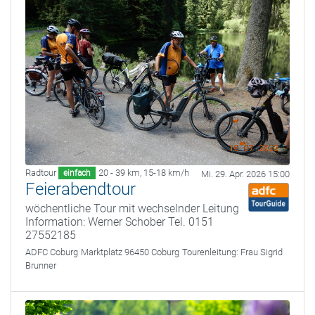
Radtour
20 - 39 km
,
15-18 km/h
einfach
Mi. 29. Apr. 2026 15:00
Feierabendtour
wöchentliche Tour mit wechselnder Leitung
Information: Werner Schober Tel. 0151
27552185
ADFC Coburg
Marktplatz 96450 Coburg
Tourenleitung:
Frau Sigrid
Brunner