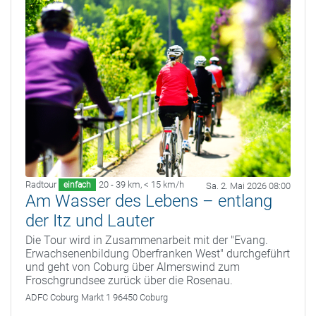
Radtour
20 - 39 km
,
< 15 km/h
einfach
Sa. 2. Mai 2026 08:00
Am Wasser des Lebens – entlang
der Itz und Lauter
Die Tour wird in Zusammenarbeit mit der "Evang.
Erwachsenenbildung Oberfranken West" durchgeführt
und geht von Coburg über Almerswind zum
Froschgrundsee zurück über die Rosenau.
ADFC Coburg
Markt 1 96450 Coburg