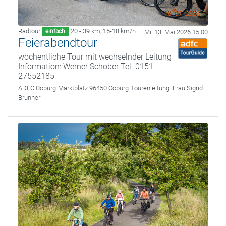
Radtour
20 - 39 km
,
15-18 km/h
einfach
Mi. 13. Mai 2026 15:00
Feierabendtour
wöchentliche Tour mit wechselnder Leitung
Information: Werner Schober Tel. 0151
27552185
ADFC Coburg
Marktplatz 96450 Coburg
Tourenleitung:
Frau Sigrid
Brunner