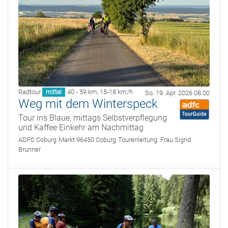
Radtour
40 - 59 km
,
15-18 km/h
mittel
So. 19. Apr. 2026 08:00
Weg mit dem Winterspeck
Tour ins Blaue, mittags Selbstverpflegung
und Kaffee Einkehr am Nachmittag
ADFC Coburg
Markt 96450 Coburg
Tourenleitung:
Frau Sigrid
Brunner