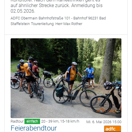
auf ähnlicher Strecke zurück. Anmeldung bis
02.05.2026.
ADFC Obermain
Bahnhofstraße 101 - Bahnhof 96231 Bad
Staffelstein
Tourenleitung:
Herr Max Rother
Radtour
20 - 39 km
,
15-18 km/h
einfach
Mi. 6. Mai 2026 15:00
Feierabendtour