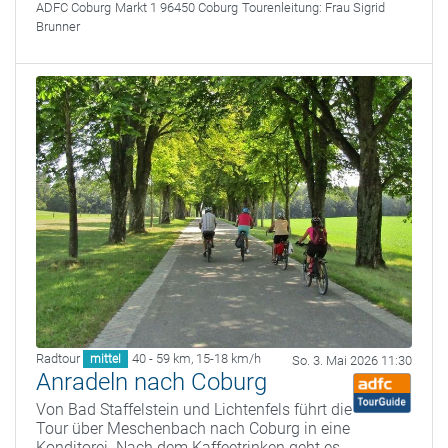
ADFC Coburg
Markt 1 96450 Coburg
Tourenleitung:
Frau Sigrid
Brunner
Radtour
40 - 59 km
,
15-18 km/h
mittel
So. 3. Mai 2026 11:30
Anradeln nach Coburg
Von Bad Staffelstein und Lichtenfels führt die
Tour über Meschenbach nach Coburg in eine
Konditorei. Nach dem Kaffeetrinken geht es