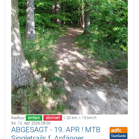
Radtour
< 20 km
,
< 15 km/h
einfach
storniert
So. 12. Apr. 2026 08:00
ABGESAGT - 19. APR ! MTB
Singletrails f. Anfänger