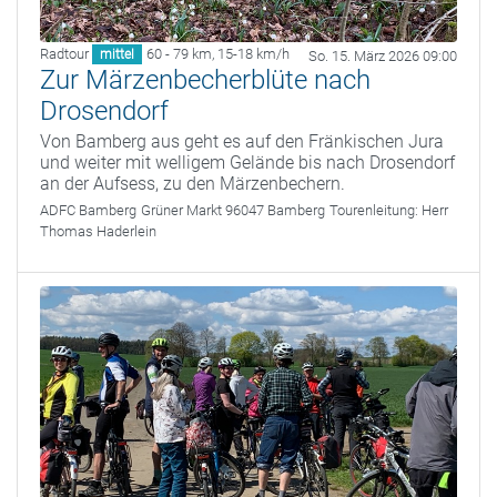
Radtour
60 - 79 km
,
15-18 km/h
mittel
So. 15. März 2026 09:00
Zur Märzenbecherblüte nach
Drosendorf
Von Bamberg aus geht es auf den Fränkischen Jura
und weiter mit welligem Gelände bis nach Drosendorf
an der Aufsess, zu den Märzenbechern.
ADFC Bamberg
Grüner Markt 96047 Bamberg
Tourenleitung:
Herr
Thomas Haderlein