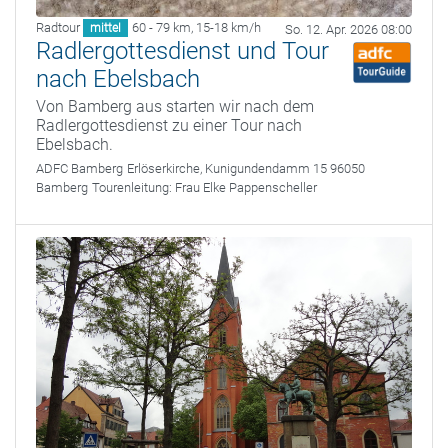
Radtour
60 - 79 km
,
15-18 km/h
mittel
So. 12. Apr. 2026 08:00
Radlergottesdienst und Tour
nach Ebelsbach
Von Bamberg aus starten wir nach dem
Radlergottesdienst zu einer Tour nach
Ebelsbach.
ADFC Bamberg
Erlöserkirche, Kunigundendamm 15 96050
Bamberg
Tourenleitung:
Frau Elke Pappenscheller