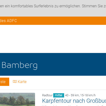
en ein komfortables Surferlebnis zu ermöglichen. Stimmen Sie 
 des ADFC
e
Bamberg
iste
Karte
Radtour
40 - 59 km
,
15-18 km/h
mittel
Karpfentour nach Großbu