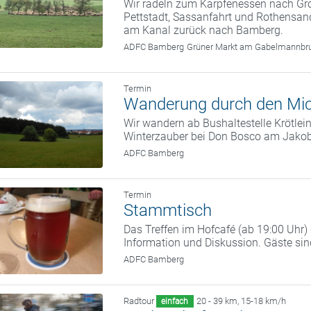
Wir radeln zum Karpfenessen nach G
Pettstadt, Sassanfahrt und Rothensand
am Kanal zurück nach Bamberg.
ADFC Bamberg
Grüner Markt am Gabelmannbr
Termin
Wanderung durch den Mic
Wir wandern ab Bushaltestelle Krötle
Winterzauber bei Don Bosco am Jako
ADFC Bamberg
Termin
Stammtisch
Das Treffen im Hofcafé (ab 19:00 Uhr
Information und Diskussion. Gäste si
ADFC Bamberg
Radtour
20 - 39 km
,
15-18 km/h
einfach