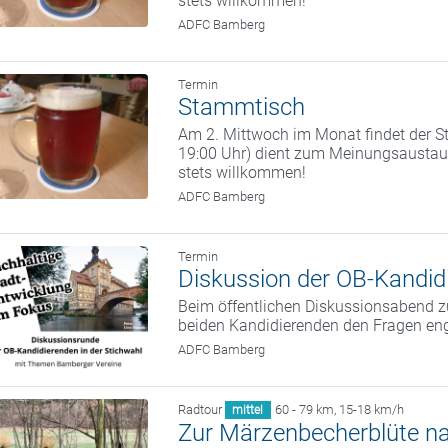
stets willkommen!
ADFC Bamberg
Termin
Stammtisch
Am 2. Mittwoch im Monat findet der St
19:00 Uhr) dient zum Meinungsaustaus
stets willkommen!
ADFC Bamberg
Termin
Diskussion der OB-Kandidi
Beim öffentlichen Diskussionsabend zu
beiden Kandidierenden den Fragen eng
ADFC Bamberg
Radtour
60 - 79 km
,
15-18 km/h
mittel
Zur Märzenbecherblüte n