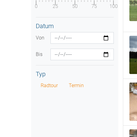
0
25
50
75
100
Datum
Von
Bis
Typ
Radtour
Termin