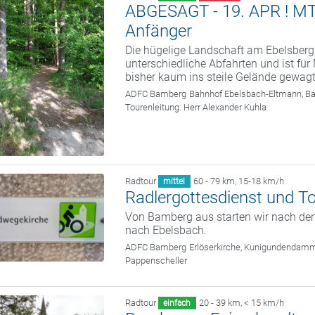
ABGESAGT - 19. APR ! MTB 
Anfänger
Die hügelige Landschaft am Ebelsberg
unterschiedliche Abfahrten und ist fü
bisher kaum ins steile Gelände gewag
ADFC Bamberg
Bahnhof Ebelsbach-Eltmann, B
Tourenleitung:
Herr Alexander Kuhla
Radtour
60 - 79 km
,
15-18 km/h
mittel
Radlergottesdienst und T
Von Bamberg aus starten wir nach dem
nach Ebelsbach.
ADFC Bamberg
Erlöserkirche, Kunigundendam
Pappenscheller
Radtour
20 - 39 km
,
< 15 km/h
einfach