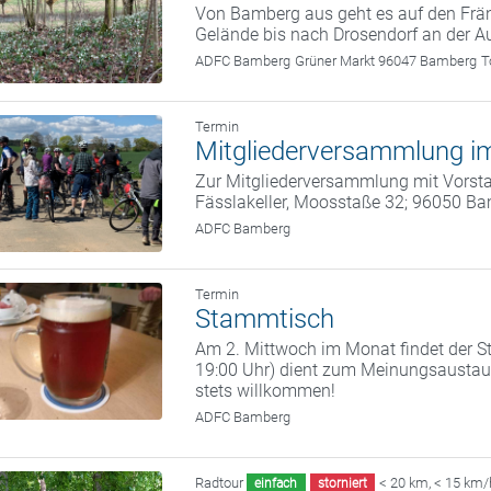
Von Bamberg aus geht es auf den Frän
Gelände bis nach Drosendorf an der A
ADFC Bamberg
Grüner Markt 96047 Bamberg
T
Termin
Mitgliederversammlung im
Zur Mitgliederversammlung mit Vorstan
Fässlakeller, Moosstaße 32; 96050 B
ADFC Bamberg
Termin
Stammtisch
Am 2. Mittwoch im Monat findet der St
19:00 Uhr) dient zum Meinungsaustaus
stets willkommen!
ADFC Bamberg
Radtour
< 20 km
,
< 15 km/
einfach
storniert