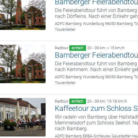
Bamberger Feierabendtou
Die Feierabendtour führt von Bamber
nach Dörfleins. Nach einer Einkehr ge
ADFC Bamberg
Wunderburg 96050 Bamberg
To
Tourenleiter
Radtour
20 - 39 km
,
< 15 km/h
einfach
Bamberger Feierabendtou
Die Feierabendtour führt von Bamber
nach Kemmern. Nach einer Einkehr ge
ADFC Bamberg
Wunderburg 96050 Bamberg
To
Tourenleiter
Radtour
20 - 39 km
,
15-18 km/h
einfach
Kaffeetour zum Schloss 
Wir radeln von Bamberg über Hallstad
Memmelsdorf zum Schloss Seehof. Nach
nach Bamberg.
ADFC Bamberg
ERBA-Schleuse, Gaustadter Hau