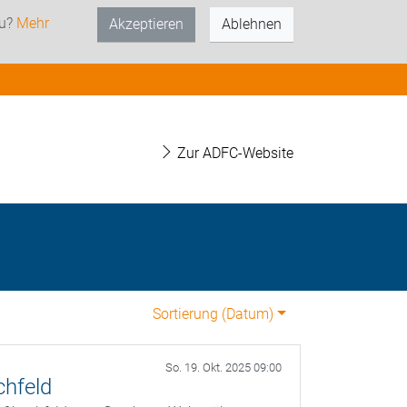
zu?
Mehr
Akzeptieren
Ablehnen
Zur ADFC-Website
Sortierung (
Datum
)
So. 19. Okt. 2025 09:00
chfeld