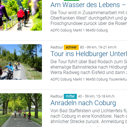
Am Wasser des Lebens – e
Die Tour wird in Zusammenarbeit mit
Oberfranken West" durchgeführt und 
Froschgrundsee zurück über die Rose
ADFC Coburg
Markt 1 96450 Coburg
Radtour
80 - 99 km
,
19-21 km/h
schwer
Tour ins Heldburger Unter
Die Tour führt über Bad Rodach zum S
ehemalige Bahnstrecke nach Hildburg
Werra Radweg nach Eisfeld und dann 
ADFC Coburg
Markt 1 96450 Coburg
Tourenleit
Radtour
40 - 59 km
,
15-18 km/h
mittel
Anradeln nach Coburg
Von Bad Staffelstein und Lichtenfels 
nach Coburg in eine Konditorei. Nach 
ähnlicher Strecke zurück. Anmeldung 