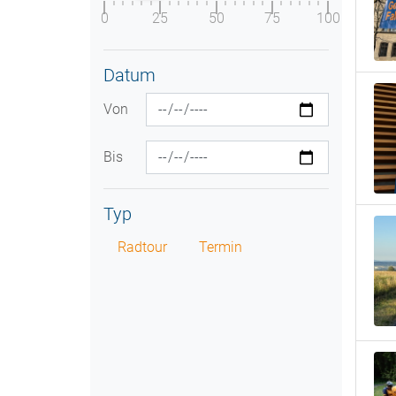
0
25
50
75
100
Datum
Von
Bis
Typ
Radtour
Termin