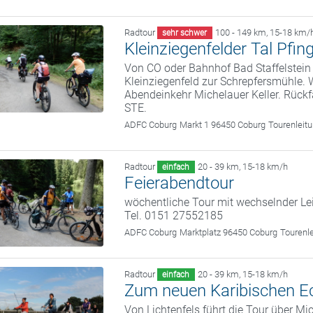
Radtour
100 - 149 km
,
15-18 km/
sehr schwer
Kleinziegenfelder Tal Pfin
Von CO oder Bahnhof Bad Staffelstein 
Kleinziegenfeld zur Schrepfersmühle. 
Abendeinkehr Michelauer Keller. Rückf
STE.
ADFC Coburg
Markt 1 96450 Coburg
Tourenleit
Radtour
20 - 39 km
,
15-18 km/h
einfach
Feierabendtour
wöchentliche Tour mit wechselnder Le
Tel. 0151 27552185
ADFC Coburg
Marktplatz 96450 Coburg
Tourenl
Radtour
20 - 39 km
,
15-18 km/h
einfach
Zum neuen Karibischen E
Von Lichtenfels führt die Tour über M