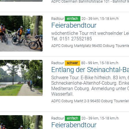
ADFC Obermain
Bahnhofstraße 101 - Bahnhof 9
Radtour
20 - 39 km
,
15-18 km/h
einfach
Feierabendtour
wöchentliche Tour mit wechselnder Le
Tel. 0151 27552185
ADFC Coburg
Marktplatz 96450 Coburg
Tourenl
Radtour
80 - 99 km
,
15-18 km/h
schwer
Entlang der Steinachtal
Schwere Tour. E-Bike hilfreich. 83 km
Schneckenlohe-Altenhof-Coburg. Eink
Mediterran Coburg. Anmeldung unter 
Wasserfall.
ADFC Coburg
Markt 2-3 96450 Coburg
Tourenle
Radtour
20 - 39 km
,
15-18 km/h
einfach
Feierabendtour