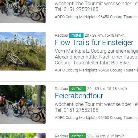
wöchentliche Tour mit wechselnder Le
Tel. 0151 27552185
ADFC Coburg
Marktplatz 96450 Coburg
Tourenl
Radtour
20 - 39 km
,
15-18 km/h
mittel
Flow Trails für Einsteiger
Vom Marktplatz Coburg zur ehemalige
Alexandrienenhütte. Nach einer Pause
Coburg. Tourenleiter fährt Bio Bike.
ADFC Coburg
Marktplatz 96450 Coburg
Tourenl
Radtour
20 - 39 km
,
15-18 km/h
einfach
Feierabendtour
wöchentliche Tour mit wechselnder Le
Tel. 0151 27552185
ADFC Coburg
Marktplatz 96450 Coburg
Tourenl
Radtour
20 - 39 km
,
< 15 km/h
einfach