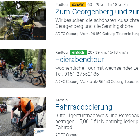
Radtour
60 - 79 km
,
15-18 km/h
schwer
Zum Georgenberg und zur
Wir besuchen die schönsten Aussicht
Georgenberg und die Senningshöhe
ADFC Coburg
Markt 96450 Coburg
Tourenleitun
Radtour
20 - 39 km
,
15-18 km/h
einfach
Feierabendtour
wöchentliche Tour mit wechselnder Le
Tel. 0151 27552185
ADFC Coburg
Marktplatz 96450 Coburg
Tourenl
Termin
Fahrradcodierung
Bitte Eigentumnachweis und Personal
betragen: 15,00 € für Nichtmitglieder 
Fahrrad
ADFC Coburg