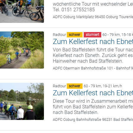
wöchentliche Tour mit wechselnder Le
Tel. 0151 27552185
ADFC Coburg
Marktplatz 96450 Coburg
Tourenl
Radtour
60 - 79 km
,
15-18 
schwer
storniert
Zum Kellerfest nach Ebne
Von Bad Staffelstein führt die Tour n
Kellerfest nach Ebneth. Zurück geht e
Hainweiher nach Bad Staffelstein.
ADFC Obermain
Bahnhofstraße 101 - Bahnhof 9
Radtour
60 - 79 km
,
19-21 km/h
schwer
Zum Kellerfest nach Ebne
Diese Tour wird in Zusammenarbeit m
führt von Bad Staffelstein zum Keller
nach Bad Staffelstein.
ADFC Coburg
Bahnhofstraße 96231 Bad Staffel