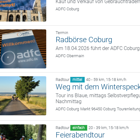
Kauf und Verkauf von Gebrauchträder
ADFC Coburg
Termin
Radbörse Coburg
Am 18.04.2026 führt der ADFC Coburg w
ADFC Obermain
Radtour
40 - 59 km
,
15-18 km/h
mittel
Weg mit dem Winterspec
Tour ins Blaue, mittags Selbstverpfle
Nachmittag
ADFC Coburg
Markt 96450 Coburg
Tourenleitun
Radtour
20 - 39 km
,
15-18 km/h
einfach
Feierabendtour