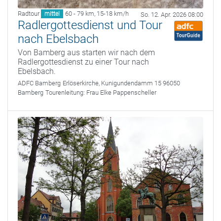
Radtour
60 - 79 km
,
15-18 km/h
mittel
So. 12. Apr. 2026 08:00
Radlergottesdienst und Tour
nach Ebelsbach
Von Bamberg aus starten wir nach dem
Radlergottesdienst zu einer Tour nach
Ebelsbach.
ADFC Bamberg
Erlöserkirche, Kunigundendamm 15 96050
Bamberg
Tourenleitung:
Frau Elke Pappenscheller