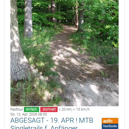
Radtour
< 20 km
,
< 15 km/h
einfach
storniert
So. 12. Apr. 2026 08:00
ABGESAGT - 19. APR ! MTB
Singletrails f. Anfänger