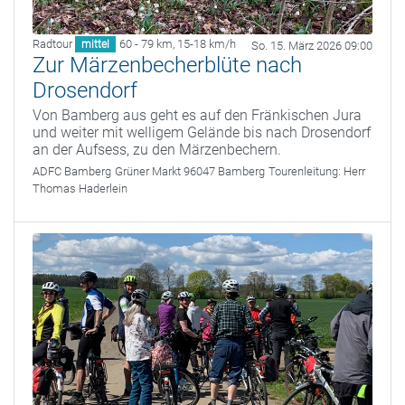
Radtour
60 - 79 km
,
15-18 km/h
mittel
So. 15. März 2026 09:00
Zur Märzenbecherblüte nach
Drosendorf
Von Bamberg aus geht es auf den Fränkischen Jura
und weiter mit welligem Gelände bis nach Drosendorf
an der Aufsess, zu den Märzenbechern.
ADFC Bamberg
Grüner Markt 96047 Bamberg
Tourenleitung:
Herr
Thomas Haderlein