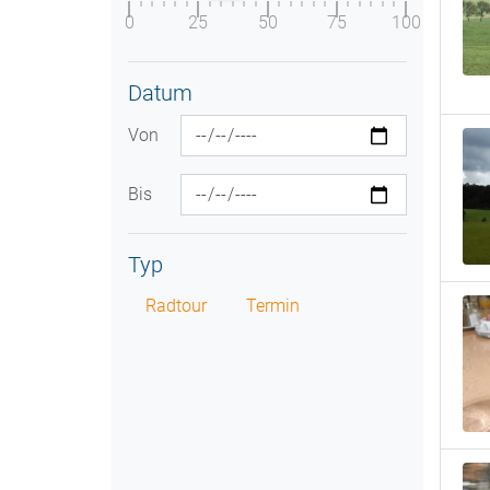
0
25
50
75
100
Datum
Von
Bis
Typ
Radtour
Termin