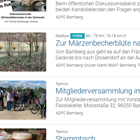
Beim öffentlichen Diskussionsabend zu
beiden Kandidierenden den Fragen eng
ADFC Bamberg
Radtour
60 - 79 km
,
15-18 km/h
mittel
Zur Märzenbecherblüte n
Von Bamberg aus geht es auf den Frän
Gelände bis nach Drosendorf an der A
ADFC Bamberg
Grüner Markt 96047 Bamberg
T
Termin
Mitgliederversammlung im
Zur Mitgliederversammlung mit Vorstan
Fässlakeller, Moosstaße 32; 96050 B
ADFC Bamberg
Termin
Stammtisch