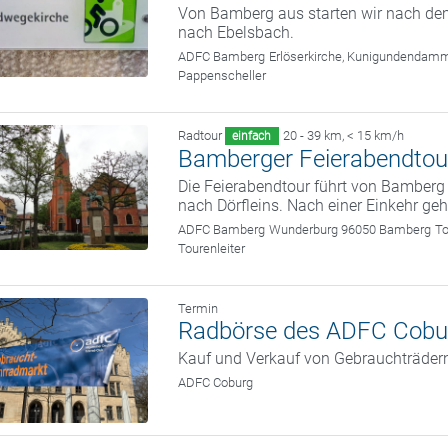
Von Bamberg aus starten wir nach dem
nach Ebelsbach.
ADFC Bamberg
Erlöserkirche, Kunigundendam
Pappenscheller
Radtour
20 - 39 km
,
< 15 km/h
einfach
Bamberger Feierabendtou
Die Feierabendtour führt von Bamber
nach Dörfleins. Nach einer Einkehr ge
ADFC Bamberg
Wunderburg 96050 Bamberg
To
Tourenleiter
Termin
Radbörse des ADFC Cobu
Kauf und Verkauf von Gebrauchträder
ADFC Coburg