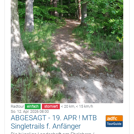
Radtour
< 20 km
,
< 15 km/h
einfach
storniert
So. 12. Apr. 2026 08:00
ABGESAGT - 19. APR ! MTB
Singletrails f. Anfänger