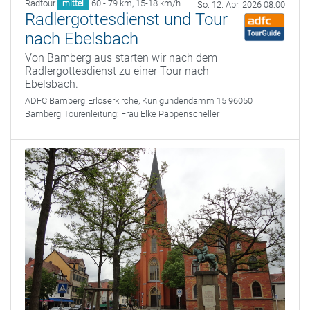
Radtour
60 - 79 km
,
15-18 km/h
mittel
So. 12. Apr. 2026 08:00
Radlergottesdienst und Tour
nach Ebelsbach
Von Bamberg aus starten wir nach dem
Radlergottesdienst zu einer Tour nach
Ebelsbach.
ADFC Bamberg
Erlöserkirche, Kunigundendamm 15 96050
Bamberg
Tourenleitung:
Frau Elke Pappenscheller