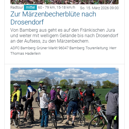
Radtour
60 - 79 km
,
15-18 km/h
mittel
So. 15. März 2026 09:00
Zur Märzenbecherblüte nach
Drosendorf
Von Bamberg aus geht es auf den Fränkischen Jura
und weiter mit welligem Gelände bis nach Drosendorf
an der Aufsess, zu den Märzenbechern.
ADFC Bamberg
Grüner Markt 96047 Bamberg
Tourenleitung:
Herr
Thomas Haderlein