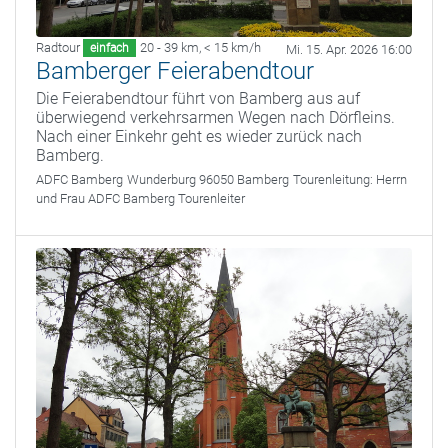
Radtour
20 - 39 km
,
< 15 km/h
einfach
Mi. 15. Apr. 2026 16:00
Bamberger Feierabendtour
Die Feierabendtour führt von Bamberg aus auf
überwiegend verkehrsarmen Wegen nach Dörfleins.
Nach einer Einkehr geht es wieder zurück nach
Bamberg.
ADFC Bamberg
Wunderburg 96050 Bamberg
Tourenleitung:
Herrn
und Frau ADFC Bamberg Tourenleiter