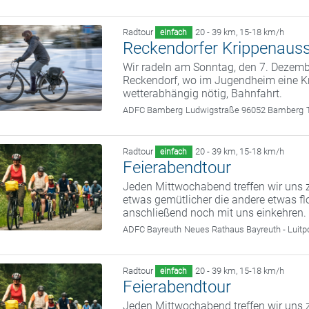
Radtour
20 - 39 km
,
15-18 km/h
einfach
Reckendorfer Krippenauss
Wir radeln am Sonntag, den 7. Deze
Reckendorf, wo im Jugendheim eine Kr
wetterabhängig nötig, Bahnfahrt.
ADFC Bamberg
Ludwigstraße 96052 Bamberg
Radtour
20 - 39 km
,
15-18 km/h
einfach
Feierabendtour
Jeden Mittwochabend treffen wir uns z
etwas gemütlicher die andere etwas fl
anschließend noch mit uns einkehren.
ADFC Bayreuth
Neues Rathaus Bayreuth - Luitp
Radtour
20 - 39 km
,
15-18 km/h
einfach
Feierabendtour
Jeden Mittwochabend treffen wir uns z