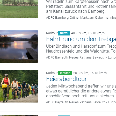
Wir radeln zum Karpfenessen nach G
Pettstadt, Sassanfahrt und Rothensand
am Kanal zurück nach Bamberg.
ADFC Bamberg
Grüner Markt am Gabelmannbr
Radtour
40 - 59 km
,
15-18 km/h
mittel
Fahrt rund um den Trebga
Über Bindlach und Harsdorf zum Trebg
Neudrossenfeld und die Waldhütte. Tou
ADFC Bayreuth
Neues Rathaus Bayreuth - Luitp
Radtour
20 - 39 km
,
15-18 km/h
einfach
Feierabendtour
Jeden Mittwochabend treffen wir uns z
etwas gemütlicher die andere etwas fl
anschließend noch mit uns einkehren.
ADFC Bayreuth
Neues Rathaus Bayreuth - Luitp