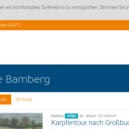
en ein komfortables Surferlebnis zu ermöglichen. Stimmen Sie 
 des ADFC
e
Bamberg
iste
Karte
Radtour
40 - 59 km
,
15-18 km/h
mittel
Karpfentour nach Großbu