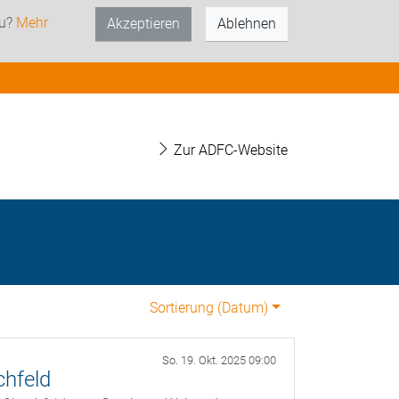
zu?
Mehr
Akzeptieren
Ablehnen
Zur ADFC-Website
Sortierung (
Datum
)
So. 19. Okt. 2025 09:00
chfeld