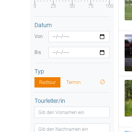
0
25
50
75
100
Datum
Von
Bis
Typ
Radtour
Termin
Tourleiter/in