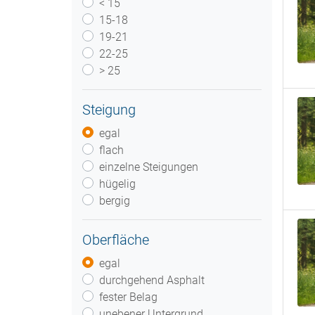
< 15
15-18
19-21
22-25
> 25
Steigung
egal
flach
einzelne Steigungen
hügelig
bergig
Oberfläche
egal
durchgehend Asphalt
fester Belag
unebener Untergrund