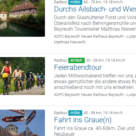
Radtour
60 - 79 km
,
15-18 km/h
mittel
Durchs Ailsbach- und Wie
Durch den Glashüttener Forst und Vo
Oberailsfeld nach Behringersmühle un
Bayreuth Tourenleiter Matthias Niewer
ADFC Bayreuth
Neues Rathaus Bayreuth - Luitp
Matthias Niewerth
Radtour
20 - 39 km
,
15-18 km/h
einfach
Feierabendtour
Jeden Mittwochabend treffen wir uns z
etwas gemütlicher die andere etwas fl
anschließend noch mit uns einkehren.
ADFC Bayreuth
Neues Rathaus Bayreuth - Luitp
Radtour
40 - 59 km
,
15-18 km/h
mittel
Fahrt ins Graue(n)
Fahrt ins Graue ca. 40-60km. Ziel und
Neubauer