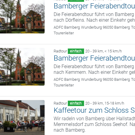
Bamberger Feierabendtou
Die Feierabendtour führt von Bamber
nach Dörfleins. Nach einer Einkehr ge
ADFC Bamberg
Wunderburg 96050 Bamberg
To
Tourenleiter
Radtour
20 - 39 km
,
< 15 km/h
einfach
Bamberger Feierabendtou
Die Feierabendtour führt von Bamber
nach Kemmern. Nach einer Einkehr ge
ADFC Bamberg
Wunderburg 96050 Bamberg
To
Tourenleiter
Radtour
20 - 39 km
,
15-18 km/h
einfach
Kaffeetour zum Schloss 
Wir radeln von Bamberg über Hallstad
Memmelsdorf zum Schloss Seehof. Nach
nach Bamberg.