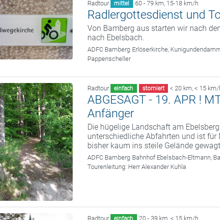
Radtour
60 - 79 km
,
15-18 km/h
mittel
Radlergottesdienst und T
Von Bamberg aus starten wir nach dem
nach Ebelsbach.
ADFC Bamberg
Erlöserkirche, Kunigundendam
Pappenscheller
Radtour
< 20 km
,
< 15 km/
einfach
storniert
ABGESAGT - 19. APR ! MTB 
Anfänger
Die hügelige Landschaft am Ebelsberg
unterschiedliche Abfahrten und ist fü
bisher kaum ins steile Gelände gewag
ADFC Bamberg
Bahnhof Ebelsbach-Eltmann, B
Tourenleitung:
Herr Alexander Kuhla
Radtour
20 - 39 km
,
< 15 km/h
einfach