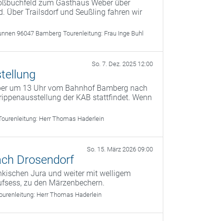
roßbuchfeld zum Gasthaus Weber über
. Über Trailsdorf und Seußling fahren wir
unnen 96047 Bamberg
Tourenleitung:
Frau Inge Buhl
So. 7. Dez. 2025 12:00
tellung
mber um 13 Uhr vom Bahnhof Bamberg nach
ippenausstellung der KAB stattfindet. Wenn
Tourenleitung:
Herr Thomas Haderlein
So. 15. März 2026 09:00
ach Drosendorf
kischen Jura und weiter mit welligem
ufsess, zu den Märzenbechern.
ourenleitung:
Herr Thomas Haderlein