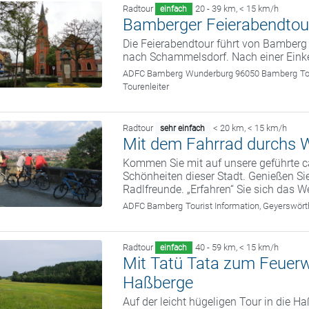
Radtour
20 - 39 km
,
< 15 km/h
einfach
Bamberger Feierabendtou
Die Feierabendtour führt von Bamber
nach Schammelsdorf. Nach einer Eink
ADFC Bamberg
Wunderburg 96050 Bamberg
To
Tourenleiter
Radtour
< 20 km
,
< 15 km/h
sehr einfach
Mit dem Fahrrad durchs W
Kommen Sie mit auf unsere geführte c
Schönheiten dieser Stadt. Genießen Sie
Radlfreunde. „Erfahren“ Sie sich das We
ADFC Bamberg
Tourist Information, Geyerswö
Radtour
40 - 59 km
,
< 15 km/h
einfach
Mit Tatü Tata zum Feuer
Haßberge
Auf der leicht hügeligen Tour in die 