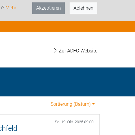
zu?
Mehr
Akzeptieren
Ablehnen
Zur ADFC-Website
Sortierung (
Datum
)
So. 19. Okt. 2025 09:00
chfeld