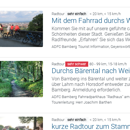
Radtour
< 20 km
,
< 15 km/h
sehr einfach
Mit dem Fahrrad durchs W
Kommen Sie mit auf unsere geführte c
Schönheiten dieser Stadt. Genießen Sie
Radlfreunde. „Erfahren“ Sie sich das We
ADFC Bamberg
Tourist Information, Geyerswö
Radtour
80 - 99 km
,
15-18 km/h
sehr schwer
Durchs Bärental nach We
Von Bamberg ins Bärental und weiter 
über Lahm nach Horsdorf entweder zu
Bamberg. Anmeldung erforderlich.
ADFC Bamberg
Fahrradparkhaus "Radhaus" am
Tourenleitung:
Herr Joachim Barthen
Radtour
< 20 km
,
< 15 km/h
sehr einfach
kurze Radtour zum Stam