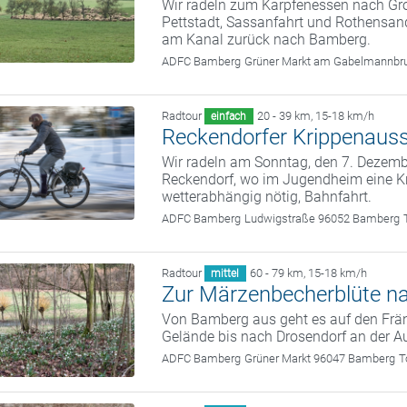
Wir radeln zum Karpfenessen nach G
Pettstadt, Sassanfahrt und Rothensand
am Kanal zurück nach Bamberg.
ADFC Bamberg
Grüner Markt am Gabelmannbr
Radtour
20 - 39 km
,
15-18 km/h
einfach
Reckendorfer Krippenauss
Wir radeln am Sonntag, den 7. Deze
Reckendorf, wo im Jugendheim eine Kr
wetterabhängig nötig, Bahnfahrt.
ADFC Bamberg
Ludwigstraße 96052 Bamberg
Radtour
60 - 79 km
,
15-18 km/h
mittel
Zur Märzenbecherblüte n
Von Bamberg aus geht es auf den Frän
Gelände bis nach Drosendorf an der A
ADFC Bamberg
Grüner Markt 96047 Bamberg
T