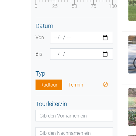
0
25
50
75
100
Datum
Von
Bis
Typ
Radtour
Termin
Tourleiter/in