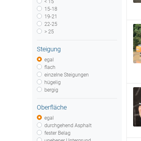
< 15
15-18
19-21
22-25
> 25
Steigung
egal
flach
einzelne Steigungen
hügelig
bergig
Oberfläche
egal
durchgehend Asphalt
fester Belag
unebener Untergrund