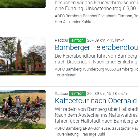
besuchen wir das Feuerwehrmuseum in
eine Führung. Unkostenbeitrag € 3,00 
ADFC Bamberg
Bahnhof Ebelsbach-Eltmann, B
Herr Alexander Kuhla
Radtour
20 - 39 km
,
< 15 km/h
einfach
Bamberger Feierabendtou
Die Feierabendtour führt von Bamber
nach Drosendorf. Nach einer Einkehr 
ADFC Bamberg
Wunderburg 96050 Bamberg
To
Tourenleiter
Radtour
20 - 39 km
,
15-18 km/h
einfach
Kaffeetour nach Oberhaid
Wir radeln von Bamberg über Hallstadt
Nach dem Abstecher ins Naturwaldrese
fahren über Hallstadt nach Bamberg z
ADFC Bamberg
ERBA-Schleuse, Gaustadter Hau
Tourenleitung:
Frau Inge Buhl