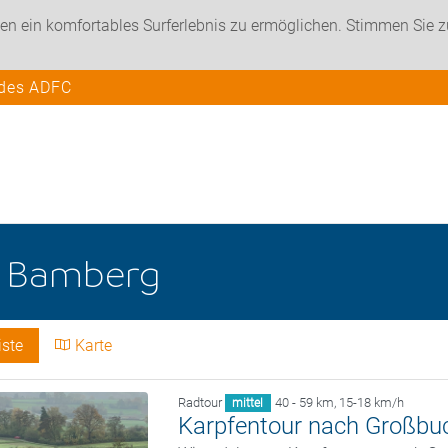
en ein komfortables Surferlebnis zu ermöglichen. Stimmen Sie 
 des ADFC
e
Bamberg
iste
Karte
Radtour
40 - 59 km
,
15-18 km/h
mittel
Karpfentour nach Großbu