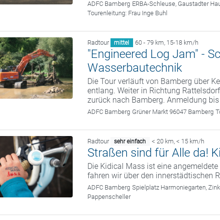
ADFC Bamberg
ERBA-Schleuse, Gaustadter Hau
Tourenleitung:
Frau Inge Buhl
Radtour
60 - 79 km
,
15-18 km/h
mittel
"Engineered Log Jam" - S
Wasserbautechnik
Die Tour verläuft von Bamberg über
entlang. Weiter in Richtung Rattelsdor
zurück nach Bamberg. Anmeldung bis
ADFC Bamberg
Grüner Markt 96047 Bamberg
T
Radtour
< 20 km
,
< 15 km/h
sehr einfach
Straßen sind für Alle da!
Die Kidical Mass ist eine angemelde
fahren wir über den innerstädtischen R
ADFC Bamberg
Spielplatz Harmoniegarten, Zi
Pappenscheller