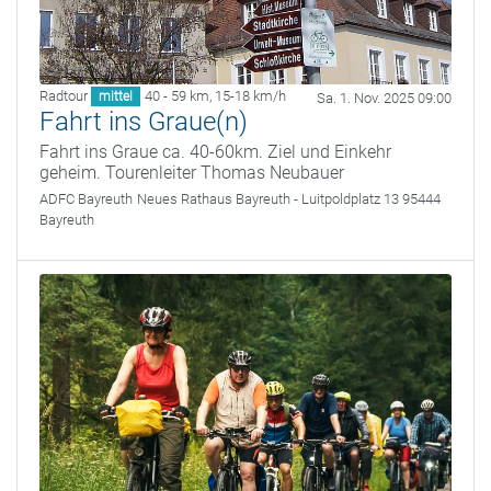
Radtour
40 - 59 km
,
15-18 km/h
mittel
Sa. 1. Nov. 2025 09:00
Fahrt ins Graue(n)
Fahrt ins Graue ca. 40-60km. Ziel und Einkehr
geheim. Tourenleiter Thomas Neubauer
ADFC Bayreuth
Neues Rathaus Bayreuth - Luitpoldplatz 13 95444
Bayreuth