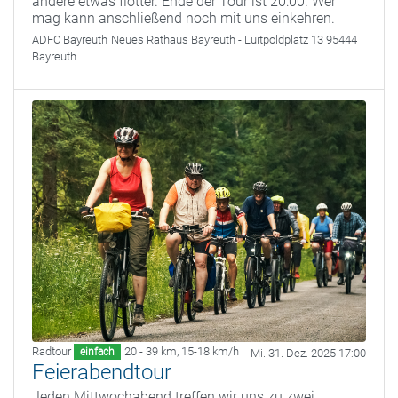
andere etwas flotter. Ende der Tour ist 20:00. Wer
mag kann anschließend noch mit uns einkehren.
ADFC Bayreuth
Neues Rathaus Bayreuth - Luitpoldplatz 13 95444
Bayreuth
Radtour
20 - 39 km
,
15-18 km/h
einfach
Mi. 31. Dez. 2025 17:00
Feierabendtour
Jeden Mittwochabend treffen wir uns zu zwei