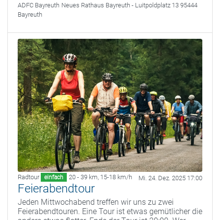
ADFC Bayreuth
Neues Rathaus Bayreuth - Luitpoldplatz 13 95444
Bayreuth
Radtour
20 - 39 km
,
15-18 km/h
einfach
Mi. 24. Dez. 2025 17:00
Feierabendtour
Jeden Mittwochabend treffen wir uns zu zwei
Feierabendtouren. Eine Tour ist etwas gemütlicher die