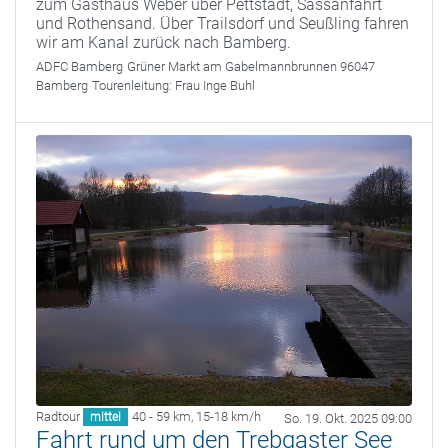
zum Gasthaus Weber über Pettstadt, Sassanfahrt
und Rothensand. Über Trailsdorf und Seußling fahren
wir am Kanal zurück nach Bamberg.
ADFC Bamberg
Grüner Markt am Gabelmannbrunnen 96047
Bamberg
Tourenleitung:
Frau Inge Buhl
Radtour
40 - 59 km
,
15-18 km/h
mittel
So. 19. Okt. 2025 09:00
Fahrt rund um den Trebgaster See