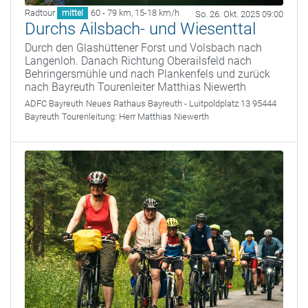
Radtour
60 - 79 km
,
15-18 km/h
mittel
So. 26. Okt. 2025 09:00
Durchs Ailsbach- und Wiesenttal
Durch den Glashüttener Forst und Volsbach nach
Langenloh. Danach Richtung Oberailsfeld nach
Behringersmühle und nach Plankenfels und zurück
nach Bayreuth Tourenleiter Matthias Niewerth
ADFC Bayreuth
Neues Rathaus Bayreuth - Luitpoldplatz 13 95444
Bayreuth
Tourenleitung:
Herr Matthias Niewerth