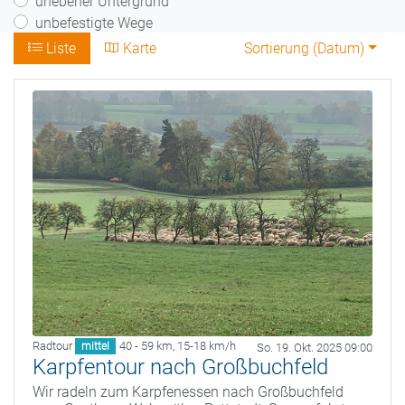
unebener Untergrund
unbefestigte Wege
Liste
Karte
Sortierung (
Datum
)
Radtour
40 - 59 km
,
15-18 km/h
mittel
So. 19. Okt. 2025 09:00
Karpfentour nach Großbuchfeld
Wir radeln zum Karpfenessen nach Großbuchfeld