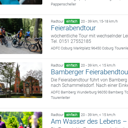
Pappenscheller
Radtour
20 - 39 km
,
15-18 km/h
einfach
Feierabendtour
wöchentliche Tour mit wechselnder Le
Tel. 0151 27552185
ADFC Coburg
Marktplatz 96450 Coburg
Tourenl
Radtour
20 - 39 km
,
< 15 km/h
einfach
Bamberger Feierabendtou
Die Feierabendtour führt von Bamber
nach Schammelsdorf. Nach einer Eink
ADFC Bamberg
Wunderburg 96050 Bamberg
To
Tourenleiter
Radtour
20 - 39 km
,
< 15 km/h
einfach
Am Wasser des Lebens – e