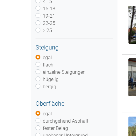
< 15
15-18
19-21
22-25
> 25
Steigung
egal
flach
einzelne Steigungen
hügelig
bergig
Oberfläche
egal
durchgehend Asphalt
fester Belag
unebener Untergrund