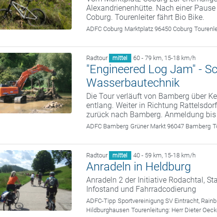
Alexandrienenhütte. Nach einer Pause
Coburg. Tourenleiter fährt Bio Bike.
ADFC Coburg
Marktplatz 96450 Coburg
Tourenl
Radtour
60 - 79 km
,
15-18 km/h
mittel
"Engineered Log Jam" - S
Wasserbautechnik
Die Tour verläuft von Bamberg über
entlang. Weiter in Richtung Rattelsdor
zurück nach Bamberg. Anmeldung bis
ADFC Bamberg
Grüner Markt 96047 Bamberg
T
Radtour
40 - 59 km
,
15-18 km/h
mittel
Anradeln in Heldburg
Anradeln 2 der Initiative Rodachtal, Sta
Infostand und Fahrradcodierung
ADFC-Tipp
Sportvereinigung SV Eintracht, Rain
Hildburghausen
Tourenleitung:
Herr Dieter Oeck