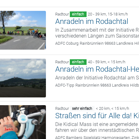
Radtour
20 - 39 km
,
15-18 km/h
einfach
Anradeln im Rodachtal
In Zusammenarbeit mit der Initiative 
verschiedenen Längen zum Saisonstar
ADFC Coburg
Rainbrünnlein 98663 Landkreis H
Radtour
40 - 59 km
,
< 15 km/h
einfach
Anradeln im Rodachtal-He
Anradeln der Initiative Rodachtal am 
ADFC-Tipp
Rainbrünnlein 98663 Landkreis Hil
Radtour
< 20 km
,
< 15 km/h
sehr einfach
Straßen sind für Alle da!
Die Kidical Mass ist eine angemelde
fahren wir über den innerstädtischen R
ADFC Bamberg
Spielplatz Harmoniegarten, Zi