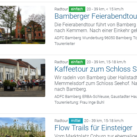
Radtour
20 - 39 km
,
< 15 km/h
einfach
Bamberger Feierabendtou
Die Feierabendtour führt von Bamber
nach Kemmern. Nach einer Einkehr ge
ADFC Bamberg
Wunderburg 96050 Bamberg
To
Tourenleiter
Radtour
20 - 39 km
,
15-18 km/h
einfach
Kaffeetour zum Schloss 
Wir radeln von Bamberg über Hallstad
Memmelsdorf zum Schloss Seehof. Nach
nach Bamberg.
ADFC Bamberg
ERBA-Schleuse, Gaustadter Hau
Tourenleitung:
Frau Inge Buhl
Radtour
20 - 39 km
,
15-18 km/h
mittel
Flow Trails für Einsteiger
Vom Marktplatz Coburg zur ehemalige