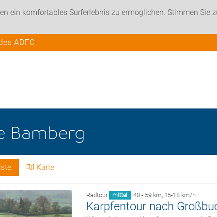
en ein komfortables Surferlebnis zu ermöglichen. Stimmen Sie 
 des ADFC
he
Bamberg
iste
Karte
Radtour
40 - 59 km
,
15-18 km/h
mittel
Karpfentour nach Großbu