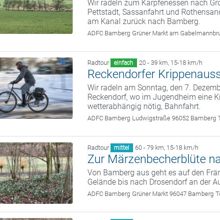
Wir radeln zum Karpfenessen nach G
Pettstadt, Sassanfahrt und Rothensand
am Kanal zurück nach Bamberg.
ADFC Bamberg
Grüner Markt am Gabelmannbr
Radtour
20 - 39 km
,
15-18 km/h
einfach
Reckendorfer Krippenauss
Wir radeln am Sonntag, den 7. Deze
Reckendorf, wo im Jugendheim eine Kr
wetterabhängig nötig, Bahnfahrt.
ADFC Bamberg
Ludwigstraße 96052 Bamberg
Radtour
60 - 79 km
,
15-18 km/h
mittel
Zur Märzenbecherblüte n
Von Bamberg aus geht es auf den Frän
Gelände bis nach Drosendorf an der A
ADFC Bamberg
Grüner Markt 96047 Bamberg
T