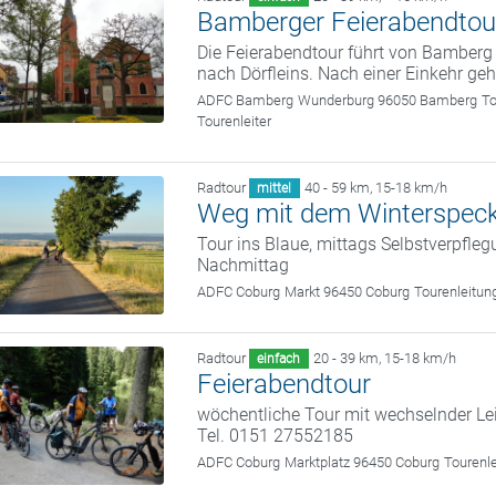
Bamberger Feierabendtou
Die Feierabendtour führt von Bamber
nach Dörfleins. Nach einer Einkehr ge
ADFC Bamberg
Wunderburg 96050 Bamberg
To
Tourenleiter
Radtour
40 - 59 km
,
15-18 km/h
mittel
Weg mit dem Winterspec
Tour ins Blaue, mittags Selbstverpfle
Nachmittag
ADFC Coburg
Markt 96450 Coburg
Tourenleitun
Radtour
20 - 39 km
,
15-18 km/h
einfach
Feierabendtour
wöchentliche Tour mit wechselnder Le
Tel. 0151 27552185
ADFC Coburg
Marktplatz 96450 Coburg
Tourenl