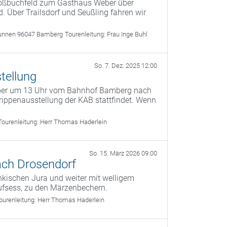
roßbuchfeld zum Gasthaus Weber über
. Über Trailsdorf und Seußling fahren wir
unnen 96047 Bamberg
Tourenleitung:
Frau Inge Buhl
So. 7. Dez. 2025 12:00
tellung
mber um 13 Uhr vom Bahnhof Bamberg nach
ippenausstellung der KAB stattfindet. Wenn
Tourenleitung:
Herr Thomas Haderlein
So. 15. März 2026 09:00
ach Drosendorf
kischen Jura und weiter mit welligem
ufsess, zu den Märzenbechern.
ourenleitung:
Herr Thomas Haderlein