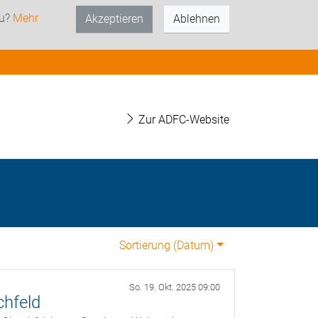
zu?
Mehr
Akzeptieren
Ablehnen
Zur ADFC-Website
Sortierung (
Datum
)
So. 19. Okt. 2025 09:00
chfeld