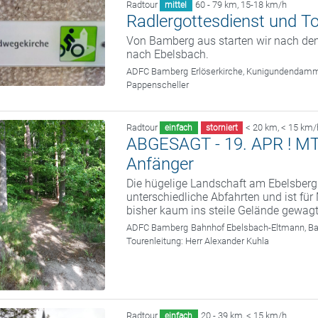
Radtour
60 - 79 km
,
15-18 km/h
mittel
Radlergottesdienst und T
Von Bamberg aus starten wir nach dem
nach Ebelsbach.
ADFC Bamberg
Erlöserkirche, Kunigundendam
Pappenscheller
Radtour
< 20 km
,
< 15 km/
einfach
storniert
ABGESAGT - 19. APR ! MTB 
Anfänger
Die hügelige Landschaft am Ebelsberg
unterschiedliche Abfahrten und ist fü
bisher kaum ins steile Gelände gewag
ADFC Bamberg
Bahnhof Ebelsbach-Eltmann, B
Tourenleitung:
Herr Alexander Kuhla
Radtour
20 - 39 km
,
< 15 km/h
einfach