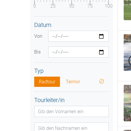
0
25
50
75
100
Datum
Von
Bis
Typ
Radtour
Termin
Tourleiter/in