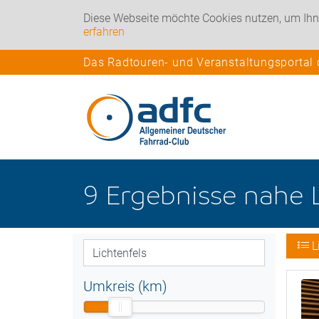
Diese Webseite möchte Cookies nutzen, um Ihn
erfahren
Das Radtouren- und Veranstaltungsportal
9
Ergebnisse nahe
L
Umkreis (km)