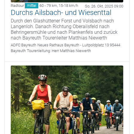
Radtour
60 - 79 km
,
15-18 km/h
mittel
So. 26. Okt. 2025 09:00
Durchs Ailsbach- und Wiesenttal
Durch den Glashüttener Forst und Volsbach nach
Langenloh. Danach Richtung Oberailsfeld nach
Behringersmühle und nach Plankenfels und zurück
nach Bayreuth Tourenleiter Matthias Niewerth
ADFC Bayreuth
Neues Rathaus Bayreuth - Luitpoldplatz 13 95444
Bayreuth
Tourenleitung:
Herr Matthias Niewerth