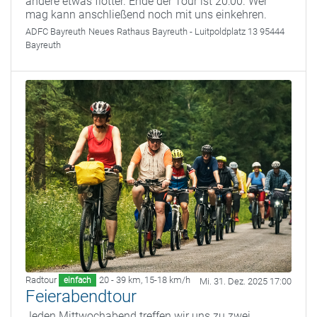
andere etwas flotter. Ende der Tour ist 20:00. Wer
mag kann anschließend noch mit uns einkehren.
ADFC Bayreuth
Neues Rathaus Bayreuth - Luitpoldplatz 13 95444
Bayreuth
Radtour
20 - 39 km
,
15-18 km/h
einfach
Mi. 31. Dez. 2025 17:00
Feierabendtour
Jeden Mittwochabend treffen wir uns zu zwei