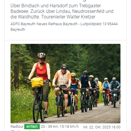
Über Bindlach und Harsdorf zum Trebgaster
Badesee. Zurück über Lindau, Neudrossenfeld und
die Waldhütte. Tourenleiter Walter Kretzer
ADFC Bayreuth
Neues Rathaus Bayreuth - Luitpoldplatz 13 95444
Bayreuth
Radtour
20 - 39 km
,
15-18 km/h
einfach
Mi. 22. Okt. 2025 16:00