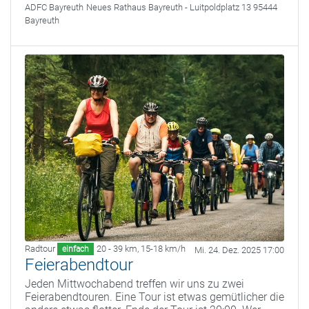
ADFC Bayreuth
Neues Rathaus Bayreuth - Luitpoldplatz 13 95444
Bayreuth
Radtour
20 - 39 km
,
15-18 km/h
einfach
Mi. 24. Dez. 2025 17:00
Feierabendtour
Jeden Mittwochabend treffen wir uns zu zwei
Feierabendtouren. Eine Tour ist etwas gemütlicher die