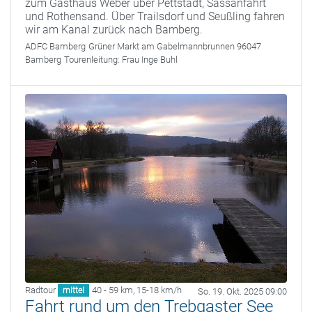
zum Gasthaus Weber über Pettstadt, Sassanfahrt
und Rothensand. Über Trailsdorf und Seußling fahren
wir am Kanal zurück nach Bamberg.
ADFC Bamberg
Grüner Markt am Gabelmannbrunnen 96047
Bamberg
Tourenleitung:
Frau Inge Buhl
Radtour
40 - 59 km
,
15-18 km/h
mittel
So. 19. Okt. 2025 09:00
Fahrt rund um den Trebgaster See