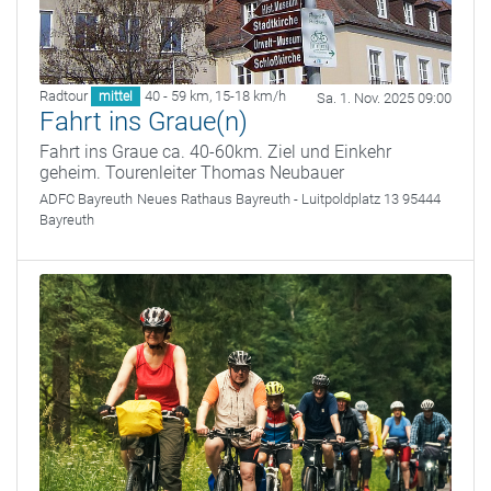
Radtour
40 - 59 km
,
15-18 km/h
mittel
Sa. 1. Nov. 2025 09:00
Fahrt ins Graue(n)
Fahrt ins Graue ca. 40-60km. Ziel und Einkehr
geheim. Tourenleiter Thomas Neubauer
ADFC Bayreuth
Neues Rathaus Bayreuth - Luitpoldplatz 13 95444
Bayreuth