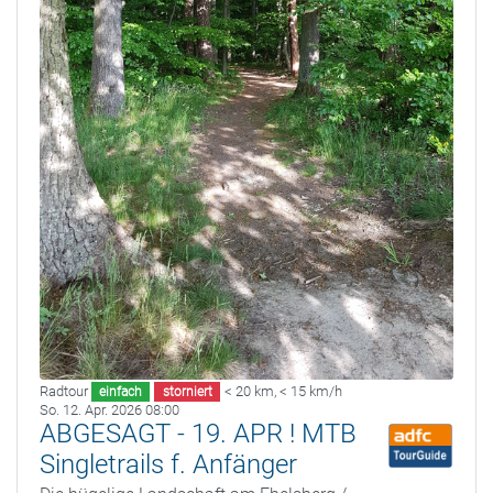
Radtour
< 20 km
,
< 15 km/h
einfach
storniert
So. 12. Apr. 2026 08:00
ABGESAGT - 19. APR ! MTB
Singletrails f. Anfänger