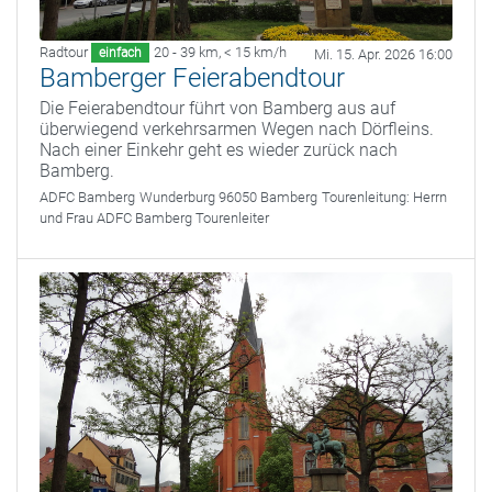
Radtour
20 - 39 km
,
< 15 km/h
einfach
Mi. 15. Apr. 2026 16:00
Bamberger Feierabendtour
Die Feierabendtour führt von Bamberg aus auf
überwiegend verkehrsarmen Wegen nach Dörfleins.
Nach einer Einkehr geht es wieder zurück nach
Bamberg.
ADFC Bamberg
Wunderburg 96050 Bamberg
Tourenleitung:
Herrn
und Frau ADFC Bamberg Tourenleiter