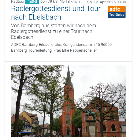
Radtour
60 - 79 km
,
15-18 km/h
mittel
So. 12. Apr. 2026 08:00
Radlergottesdienst und Tour
nach Ebelsbach
Von Bamberg aus starten wir nach dem
Radlergottesdienst zu einer Tour nach
Ebelsbach.
ADFC Bamberg
Erlöserkirche, Kunigundendamm 15 96050
Bamberg
Tourenleitung:
Frau Elke Pappenscheller