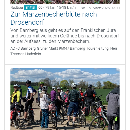
Radtour
60 - 79 km
,
15-18 km/h
mittel
So. 15. März 2026 09:00
Zur Märzenbecherblüte nach
Drosendorf
Von Bamberg aus geht es auf den Fränkischen Jura
und weiter mit welligem Gelände bis nach Drosendorf
an der Aufsess, zu den Märzenbechern.
ADFC Bamberg
Grüner Markt 96047 Bamberg
Tourenleitung:
Herr
Thomas Haderlein