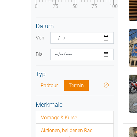
0
25
50
75
100
Datum
Von
Bis
Typ
Radtour
Termin
Merkmale
Vorträge & Kurse
Aktionen, bei denen Rad