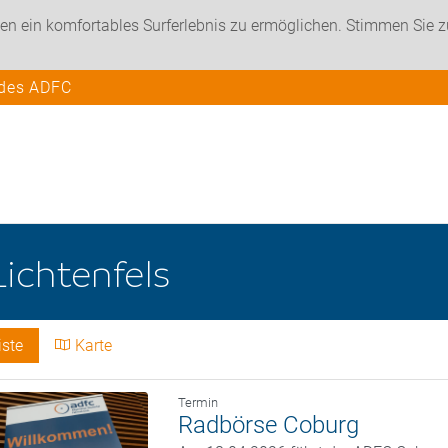
en ein komfortables Surferlebnis zu ermöglichen. Stimmen Sie 
 des ADFC
Lichtenfels
iste
Karte
Termin
Radbörse Coburg