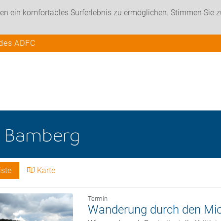
en ein komfortables Surferlebnis zu ermöglichen. Stimmen Sie 
 des ADFC
e
Bamberg
iste
Karte
Termin
Wanderung durch den Mic