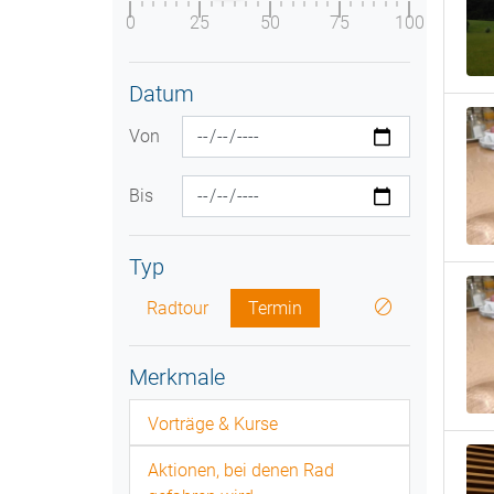
0
25
50
75
100
Datum
Von
Bis
Typ
Radtour
Termin
Merkmale
Vorträge & Kurse
Aktionen, bei denen Rad