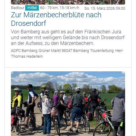
Radtour
60 - 79 km
,
15-18 km/h
mittel
So. 15. März 2026 09:00
Zur Märzenbecherblüte nach
Drosendorf
Von Bamberg aus geht es auf den Fränkischen Jura
und weiter mit welligem Gelände bis nach Drosendorf
an der Aufsess, zu den Märzenbechern.
ADFC Bamberg
Grüner Markt 96047 Bamberg
Tourenleitung:
Herr
Thomas Haderlein