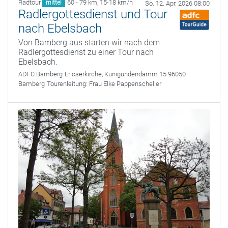
Radtour
60 - 79 km
,
15-18 km/h
mittel
So. 12. Apr. 2026 08:00
Radlergottesdienst und Tour
nach Ebelsbach
Von Bamberg aus starten wir nach dem
Radlergottesdienst zu einer Tour nach
Ebelsbach.
ADFC Bamberg
Erlöserkirche, Kunigundendamm 15 96050
Bamberg
Tourenleitung:
Frau Elke Pappenscheller