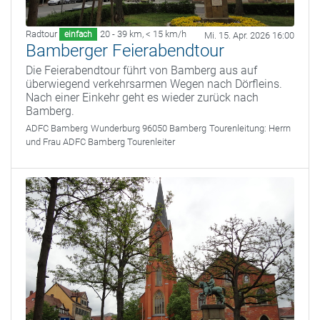
Radtour
20 - 39 km
,
< 15 km/h
einfach
Mi. 15. Apr. 2026 16:00
Bamberger Feierabendtour
Die Feierabendtour führt von Bamberg aus auf
überwiegend verkehrsarmen Wegen nach Dörfleins.
Nach einer Einkehr geht es wieder zurück nach
Bamberg.
ADFC Bamberg
Wunderburg 96050 Bamberg
Tourenleitung:
Herrn
und Frau ADFC Bamberg Tourenleiter