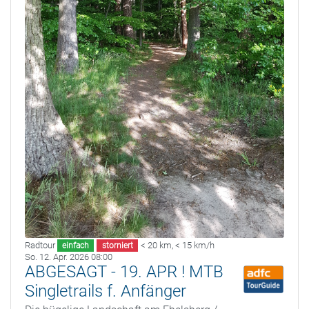
Radtour
< 20 km
,
< 15 km/h
einfach
storniert
So. 12. Apr. 2026 08:00
ABGESAGT - 19. APR ! MTB
Singletrails f. Anfänger