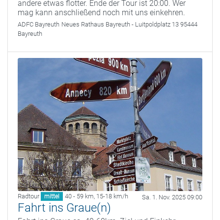
andere etwas flotter. Ende der Tour ist 20:00. Wer
mag kann anschließend noch mit uns einkehren.
ADFC Bayreuth
Neues Rathaus Bayreuth - Luitpoldplatz 13 95444
Bayreuth
Radtour
40 - 59 km
,
15-18 km/h
mittel
Sa. 1. Nov. 2025 09:00
Fahrt ins Graue(n)