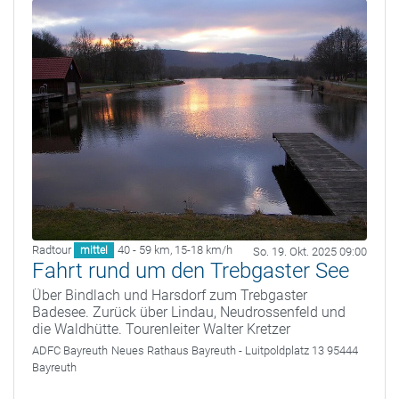
Radtour
40 - 59 km
,
15-18 km/h
mittel
So. 19. Okt. 2025 09:00
Fahrt rund um den Trebgaster See
Über Bindlach und Harsdorf zum Trebgaster
Badesee. Zurück über Lindau, Neudrossenfeld und
die Waldhütte. Tourenleiter Walter Kretzer
ADFC Bayreuth
Neues Rathaus Bayreuth - Luitpoldplatz 13 95444
Bayreuth