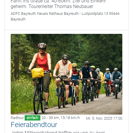
Fahrt ins Graue ca. 40-60km. Ziel und Einkehr
geheim. Tourenleiter Thomas Neubauer
ADFC Bayreuth
Neues Rathaus Bayreuth - Luitpoldplatz 13 95444
Bayreuth
Radtour
20 - 39 km
,
15-18 km/h
einfach
Mi. 5. Nov. 2025 17:00
Feierabendtour
Jeden Mittwochabend treffen wir uns zu zwei