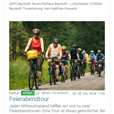
ADFC Bayreuth
Neues Rathaus Bayreuth - Luitpoldplatz 13 95444
Bayreuth
Tourenleitung:
Herr Matthias Niewerth
Radtour
20 - 39 km
,
15-18 km/h
einfach
Mi. 29. Okt. 2025 17:00
Feierabendtour
Jeden Mittwochabend treffen wir uns zu zwei
Feierabendtouren. Eine Tour ist etwas gemütlicher die