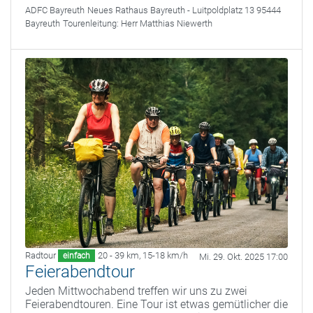
ADFC Bayreuth
Neues Rathaus Bayreuth - Luitpoldplatz 13 95444
Bayreuth
Tourenleitung:
Herr Matthias Niewerth
Radtour
20 - 39 km
,
15-18 km/h
einfach
Mi. 29. Okt. 2025 17:00
Feierabendtour
Jeden Mittwochabend treffen wir uns zu zwei
Feierabendtouren. Eine Tour ist etwas gemütlicher die