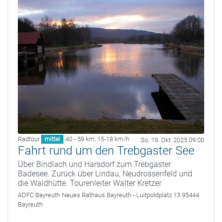
Radtour
40 - 59 km
,
15-18 km/h
mittel
So. 19. Okt. 2025 09:00
Fahrt rund um den Trebgaster See
Über Bindlach und Harsdorf zum Trebgaster
Badesee. Zurück über Lindau, Neudrossenfeld und
die Waldhütte. Tourenleiter Walter Kretzer
ADFC Bayreuth
Neues Rathaus Bayreuth - Luitpoldplatz 13 95444
Bayreuth