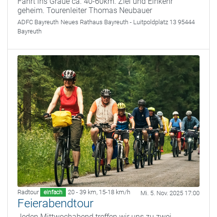
Fahrt ins Graue ca. 40-60km. Ziel und Einkehr
geheim. Tourenleiter Thomas Neubauer
ADFC Bayreuth
Neues Rathaus Bayreuth - Luitpoldplatz 13 95444
Bayreuth
Radtour
20 - 39 km
,
15-18 km/h
einfach
Mi. 5. Nov. 2025 17:00
Feierabendtour
Jeden Mittwochabend treffen wir uns zu zwei