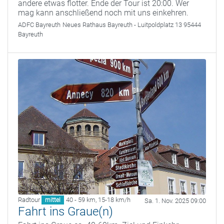
andere etwas flotter. Ende der Tour ist 20:00. Wer
mag kann anschließend noch mit uns einkehren.
ADFC Bayreuth
Neues Rathaus Bayreuth - Luitpoldplatz 13 95444
Bayreuth
Radtour
40 - 59 km
,
15-18 km/h
mittel
Sa. 1. Nov. 2025 09:00
Fahrt ins Graue(n)