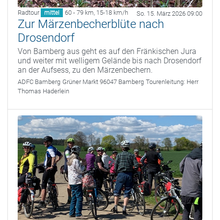
Radtour
60 - 79 km
,
15-18 km/h
mittel
So. 15. März 2026 09:00
Zur Märzenbecherblüte nach
Drosendorf
Von Bamberg aus geht es auf den Fränkischen Jura
und weiter mit welligem Gelände bis nach Drosendorf
an der Aufsess, zu den Märzenbechern.
ADFC Bamberg
Grüner Markt 96047 Bamberg
Tourenleitung:
Herr
Thomas Haderlein