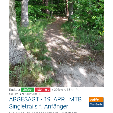
Radtour
< 20 km
,
< 15 km/h
einfach
storniert
So. 12. Apr. 2026 08:00
ABGESAGT - 19. APR ! MTB
Singletrails f. Anfänger