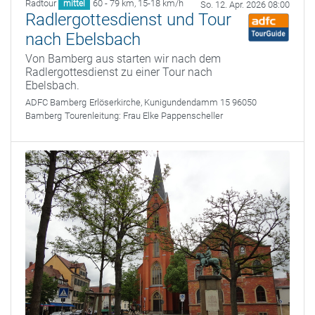
Radtour
60 - 79 km
,
15-18 km/h
mittel
So. 12. Apr. 2026 08:00
Radlergottesdienst und Tour
nach Ebelsbach
Von Bamberg aus starten wir nach dem
Radlergottesdienst zu einer Tour nach
Ebelsbach.
ADFC Bamberg
Erlöserkirche, Kunigundendamm 15 96050
Bamberg
Tourenleitung:
Frau Elke Pappenscheller