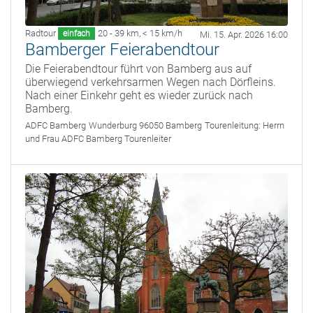
Radtour
20 - 39 km
,
< 15 km/h
einfach
Mi. 15. Apr. 2026 16:00
Bamberger Feierabendtour
Die Feierabendtour führt von Bamberg aus auf
überwiegend verkehrsarmen Wegen nach Dörfleins.
Nach einer Einkehr geht es wieder zurück nach
Bamberg.
ADFC Bamberg
Wunderburg 96050 Bamberg
Tourenleitung:
Herrn
und Frau ADFC Bamberg Tourenleiter