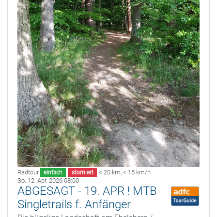
Radtour
< 20 km
,
< 15 km/h
einfach
storniert
So. 12. Apr. 2026 08:00
ABGESAGT - 19. APR ! MTB
Singletrails f. Anfänger