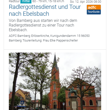
Radtour
60 - 79 km
,
15-18 km/h
mittel
So. 12. Apr. 2026 08:00
Radlergottesdienst und Tour
nach Ebelsbach
Von Bamberg aus starten wir nach dem
Radlergottesdienst zu einer Tour nach
Ebelsbach.
ADFC Bamberg
Erlöserkirche, Kunigundendamm 15 96050
Bamberg
Tourenleitung:
Frau Elke Pappenscheller