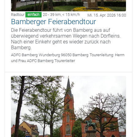
Radtour
20 - 39 km
,
< 15 km/h
einfach
Mi. 15. Apr. 2026 16:00
Bamberger Feierabendtour
Die Feierabendtour führt von Bamberg aus auf
überwiegend verkehrsarmen Wegen nach Dörfleins.
Nach einer Einkehr geht es wieder zurück nach
Bamberg.
ADFC Bamberg
Wunderburg 96050 Bamberg
Tourenleitung:
Herrn
und Frau ADFC Bamberg Tourenleiter