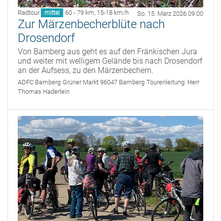
Radtour
60 - 79 km
,
15-18 km/h
mittel
So. 15. März 2026 09:00
Zur Märzenbecherblüte nach
Drosendorf
Von Bamberg aus geht es auf den Fränkischen Jura
und weiter mit welligem Gelände bis nach Drosendorf
an der Aufsess, zu den Märzenbechern.
ADFC Bamberg
Grüner Markt 96047 Bamberg
Tourenleitung:
Herr
Thomas Haderlein