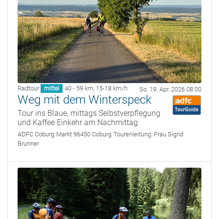
Radtour
40 - 59 km
,
15-18 km/h
mittel
So. 19. Apr. 2026 08:00
Weg mit dem Winterspeck
Tour ins Blaue, mittags Selbstverpflegung
und Kaffee Einkehr am Nachmittag
ADFC Coburg
Markt 96450 Coburg
Tourenleitung:
Frau Sigrid
Brunner