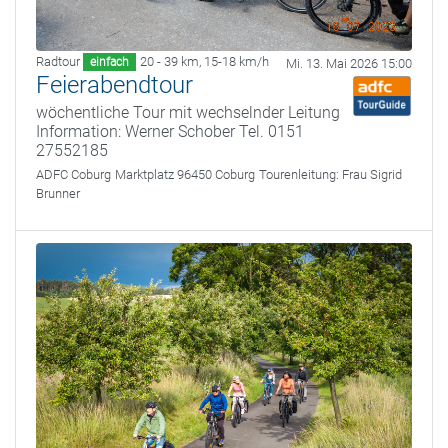
Radtour
20 - 39 km
,
15-18 km/h
einfach
Mi. 13. Mai 2026 15:00
Feierabendtour
wöchentliche Tour mit wechselnder Leitung
Information: Werner Schober Tel. 0151
27552185
ADFC Coburg
Marktplatz 96450 Coburg
Tourenleitung:
Frau Sigrid
Brunner