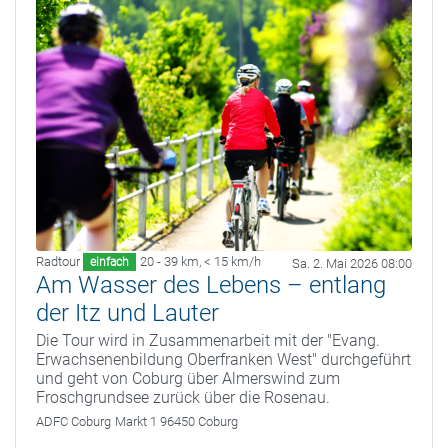
Radtour
20 - 39 km
,
< 15 km/h
einfach
Sa. 2. Mai 2026 08:00
Am Wasser des Lebens – entlang
der Itz und Lauter
Die Tour wird in Zusammenarbeit mit der "Evang.
Erwachsenenbildung Oberfranken West" durchgeführt
und geht von Coburg über Almerswind zum
Froschgrundsee zurück über die Rosenau.
ADFC Coburg
Markt 1 96450 Coburg