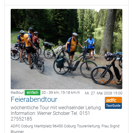
Radtour
20 - 39 km
,
15-18 km/h
einfach
Mi. 27. Mai 2026 15:00
Feierabendtour
wöchentliche Tour mit wechselnder Leitung
Information: Werner Schober Tel. 0151
27552185
ADFC Coburg
Marktplatz 96450 Coburg
Tourenleitung:
Frau Sigrid
Brunner