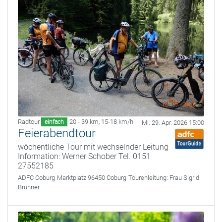
Radtour
20 - 39 km
,
15-18 km/h
einfach
Mi. 29. Apr. 2026 15:00
Feierabendtour
wöchentliche Tour mit wechselnder Leitung
Information: Werner Schober Tel. 0151
27552185
ADFC Coburg
Marktplatz 96450 Coburg
Tourenleitung:
Frau Sigrid
Brunner