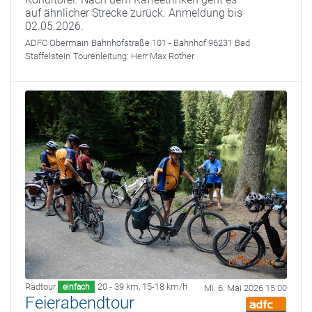
auf ähnlicher Strecke zurück. Anmeldung bis
02.05.2026.
ADFC Obermain
Bahnhofstraße 101 - Bahnhof 96231 Bad
Staffelstein
Tourenleitung:
Herr Max Rother
Radtour
20 - 39 km
,
15-18 km/h
einfach
Mi. 6. Mai 2026 15:00
Feierabendtour