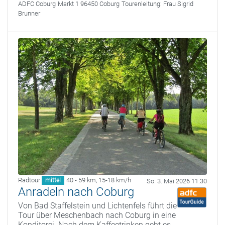
ADFC Coburg
Markt 1 96450 Coburg
Tourenleitung:
Frau Sigrid
Brunner
Radtour
40 - 59 km
,
15-18 km/h
mittel
So. 3. Mai 2026 11:30
Anradeln nach Coburg
Von Bad Staffelstein und Lichtenfels führt die
Tour über Meschenbach nach Coburg in eine
Konditorei. Nach dem Kaffeetrinken geht es