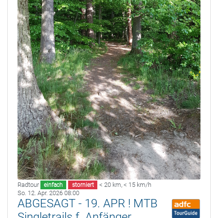
Radtour
< 20 km
,
< 15 km/h
einfach
storniert
So. 12. Apr. 2026 08:00
ABGESAGT - 19. APR ! MTB
Singletrails f. Anfänger