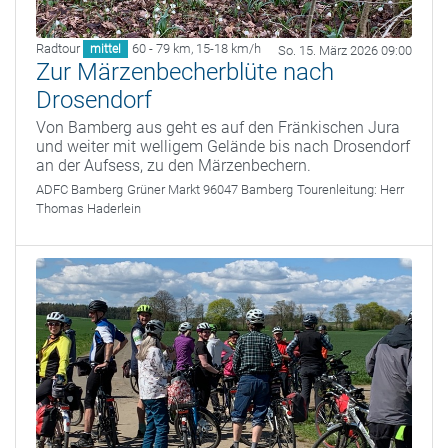
Radtour
60 - 79 km
,
15-18 km/h
mittel
So. 15. März 2026 09:00
Zur Märzenbecherblüte nach
Drosendorf
Von Bamberg aus geht es auf den Fränkischen Jura
und weiter mit welligem Gelände bis nach Drosendorf
an der Aufsess, zu den Märzenbechern.
ADFC Bamberg
Grüner Markt 96047 Bamberg
Tourenleitung:
Herr
Thomas Haderlein