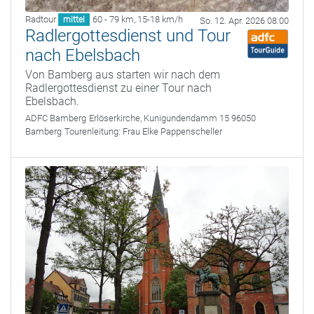
Radtour
60 - 79 km
,
15-18 km/h
mittel
So. 12. Apr. 2026 08:00
Radlergottesdienst und Tour
nach Ebelsbach
Von Bamberg aus starten wir nach dem
Radlergottesdienst zu einer Tour nach
Ebelsbach.
ADFC Bamberg
Erlöserkirche, Kunigundendamm 15 96050
Bamberg
Tourenleitung:
Frau Elke Pappenscheller