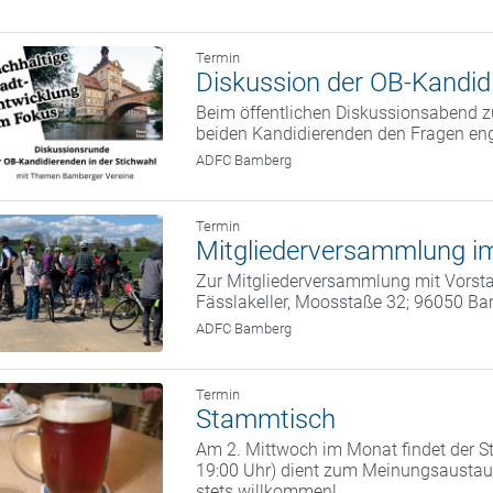
Termin
Diskussion der OB-Kandidi
Beim öffentlichen Diskussionsabend zu
beiden Kandidierenden den Fragen eng
ADFC Bamberg
Termin
Mitgliederversammlung im
Zur Mitgliederversammlung mit Vorstan
Fässlakeller, Moosstaße 32; 96050 B
ADFC Bamberg
Termin
Stammtisch
Am 2. Mittwoch im Monat findet der St
19:00 Uhr) dient zum Meinungsaustaus
stets willkommen!