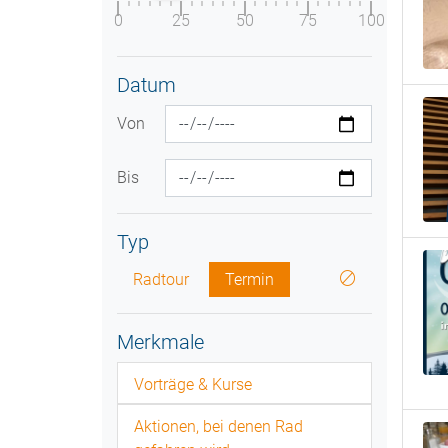
0
25
50
75
100
Datum
Von
Bis
Typ
Radtour
Termin
Merkmale
Vorträge & Kurse
Aktionen, bei denen Rad