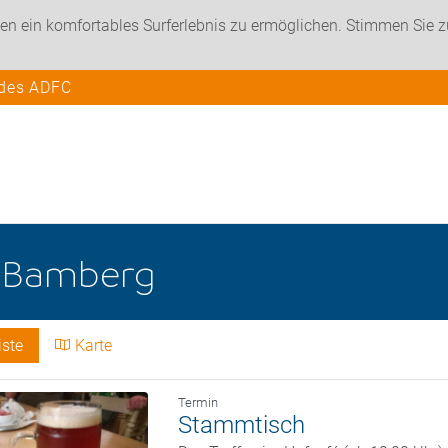
en ein komfortables Surferlebnis zu ermöglichen. Stimmen Sie 
 des ADFC
e
Bamberg
iste
Karte
Termin
Stammtisch