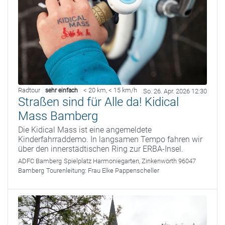
Radtour
< 20 km
,
< 15 km/h
sehr einfach
So. 26. Apr. 2026 12:30
Straßen sind für Alle da! Kidical
Mass Bamberg
Die Kidical Mass ist eine angemeldete
Kinderfahrraddemo. In langsamen Tempo fahren wir
über den innerstädtischen Ring zur ERBA-Insel.
ADFC Bamberg
Spielplatz Harmoniegarten, Zinkenwörth 96047
Bamberg
Tourenleitung:
Frau Elke Pappenscheller