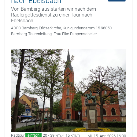
nach Ebelsbach
Von Bamberg aus starten wir nach dem
Radlergottesdienst zu einer Tour nach
Ebelsbach.
ADFC Bamberg
Erlöserkirche, Kunigundendamm 15 96050
Bamberg
Tourenleitung:
Frau Elke Pappenscheller
Radtour
20 - 39 km
,
< 15 km/h
einfach
Mi. 15. Apr. 2026 16:00