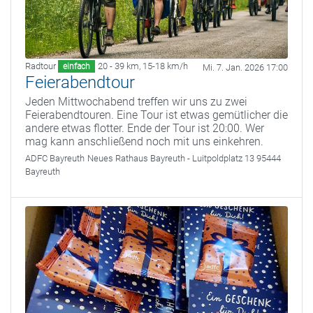
Radtour
20 - 39 km
,
15-18 km/h
einfach
Mi. 7. Jan. 2026 17:00
Feierabendtour
Jeden Mittwochabend treffen wir uns zu zwei
Feierabendtouren. Eine Tour ist etwas gemütlicher die
andere etwas flotter. Ende der Tour ist 20:00. Wer
mag kann anschließend noch mit uns einkehren.
ADFC Bayreuth
Neues Rathaus Bayreuth - Luitpoldplatz 13 95444
Bayreuth