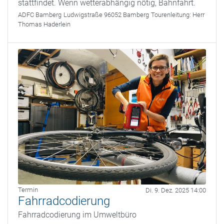
stattfindet. Wenn wetterabhängig nötig, Bahnfahrt.
ADFC Bamberg
Ludwigstraße 96052 Bamberg
Tourenleitung:
Herr
Thomas Haderlein
Termin
Di. 9. Dez. 2025 14:00
Fahrradcodierung
Fahrradcodierung im Umweltbüro