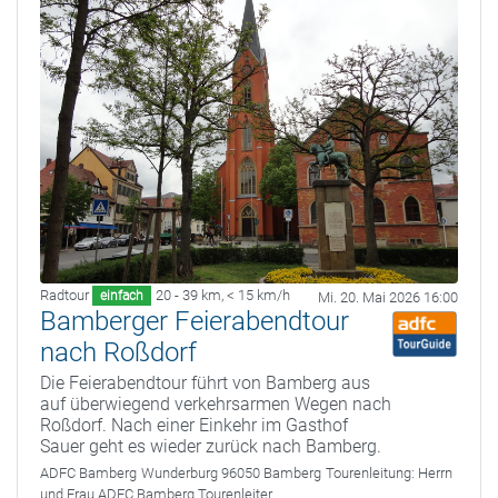
Radtour
20 - 39 km
,
< 15 km/h
einfach
Mi. 20. Mai 2026 16:00
Bamberger Feierabendtour
nach Roßdorf
Die Feierabendtour führt von Bamberg aus
auf überwiegend verkehrsarmen Wegen nach
Roßdorf. Nach einer Einkehr im Gasthof
Sauer geht es wieder zurück nach Bamberg.
ADFC Bamberg
Wunderburg 96050 Bamberg
Tourenleitung:
Herrn
und Frau ADFC Bamberg Tourenleiter