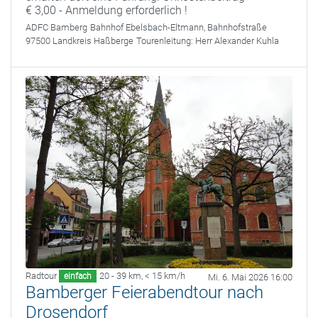
€ 3,00 - Anmeldung erforderlich !
ADFC Bamberg
Bahnhof Ebelsbach-Eltmann, Bahnhofstraße
97500 Landkreis Haßberge
Tourenleitung:
Herr Alexander Kuhla
Radtour
20 - 39 km
,
< 15 km/h
einfach
Mi. 6. Mai 2026 16:00
Bamberger Feierabendtour nach
Drosendorf