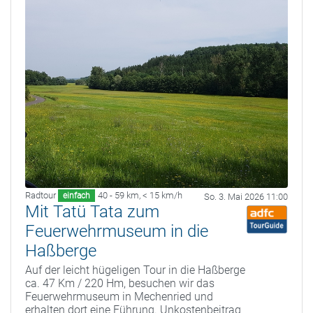
Radtour
40 - 59 km
,
< 15 km/h
einfach
So. 3. Mai 2026 11:00
Mit Tatü Tata zum
Feuerwehrmuseum in die
Haßberge
Auf der leicht hügeligen Tour in die Haßberge
ca. 47 Km / 220 Hm, besuchen wir das
Feuerwehrmuseum in Mechenried und
erhalten dort eine Führung. Unkostenbeitrag