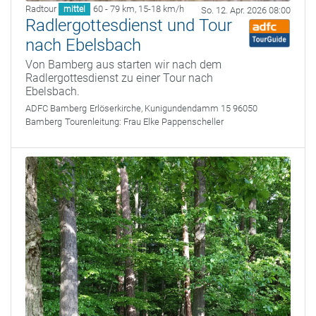
Radtour
60 - 79 km
,
15-18 km/h
mittel
So. 12. Apr. 2026 08:00
Radlergottesdienst und Tour
nach Ebelsbach
Von Bamberg aus starten wir nach dem
Radlergottesdienst zu einer Tour nach
Ebelsbach.
ADFC Bamberg
Erlöserkirche, Kunigundendamm 15 96050
Bamberg
Tourenleitung:
Frau Elke Pappenscheller