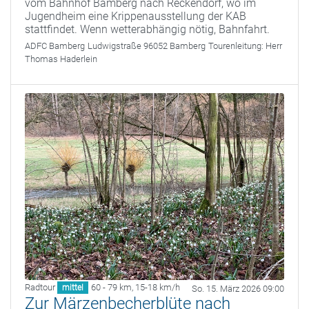
vom Bahnhof Bamberg nach Reckendorf, wo im
Jugendheim eine Krippenausstellung der KAB
stattfindet. Wenn wetterabhängig nötig, Bahnfahrt.
ADFC Bamberg
Ludwigstraße 96052 Bamberg
Tourenleitung:
Herr
Thomas Haderlein
Radtour
60 - 79 km
,
15-18 km/h
mittel
So. 15. März 2026 09:00
Zur Märzenbecherblüte nach