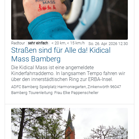
Radtour
< 20 km
,
< 15 km/h
sehr einfach
So. 26. Apr. 2026 12:30
Straßen sind für Alle da! Kidical
Mass Bamberg
Die Kidical Mass ist eine angemeldete
Kinderfahrraddemo. In langsamen Tempo fahren wir
über den innerstädtischen Ring zur ERBA-Insel.
ADFC Bamberg
Spielplatz Harmoniegarten, Zinkenwörth 96047
Bamberg
Tourenleitung:
Frau Elke Pappenscheller