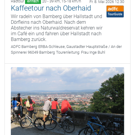
Radtour
20 - 39 km
,
15-18 km/h
einfach
Fr. 8. Mai 2026 12:30
Kaffeetour nach Oberhaid
Wir radeln von Bamberg über Hallstadt und
Dörfleins nach Oberhaid. Nach dem
Abstecher ins Naturwaldreservat kehren wir
im Café ein und fahren über Hallstadt nach
Bamberg zurück.
ADFC Bamberg
ERBA-Schleuse, Gaustadter Hauptstraße / An der
Spinnerei 96049 Bamberg
Tourenleitung:
Frau Inge Buhl