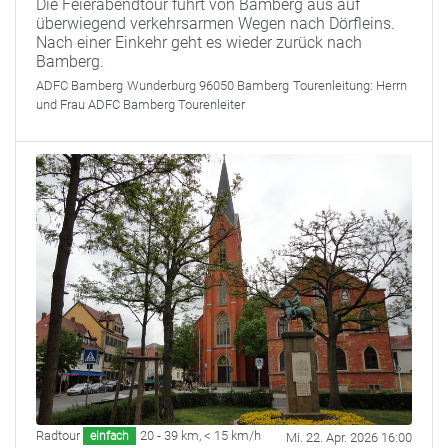
Die Feierabendtour führt von Bamberg aus auf
überwiegend verkehrsarmen Wegen nach Dörfleins.
Nach einer Einkehr geht es wieder zurück nach
Bamberg.
ADFC Bamberg
Wunderburg 96050 Bamberg
Tourenleitung:
Herrn
und Frau ADFC Bamberg Tourenleiter
Radtour
20 - 39 km
,
< 15 km/h
einfach
Mi. 22. Apr. 2026 16:00