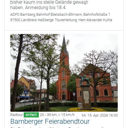
bisher kaum ins steile Gelände gewagt
haben. Anmeldung bis 18.4.
ADFC Bamberg
Bahnhof Ebelsbach-Eltmann, Bahnhofstraße 1
97500 Landkreis Haßberge
Tourenleitung:
Herr Alexander Kuhla
Radtour
20 - 39 km
,
< 15 km/h
einfach
Mi. 15. Apr. 2026 16:00
Bamberger Feierabendtour