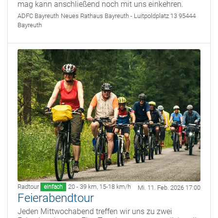
mag kann anschließend noch mit uns einkehren.
ADFC Bayreuth
Neues Rathaus Bayreuth - Luitpoldplatz 13 95444
Bayreuth
Radtour
20 - 39 km
,
15-18 km/h
einfach
Mi. 11. Feb. 2026 17:00
Feierabendtour
Jeden Mittwochabend treffen wir uns zu zwei