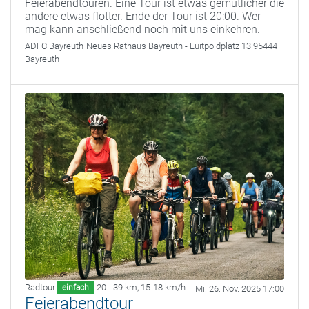
Feierabendtouren. Eine Tour ist etwas gemütlicher die
andere etwas flotter. Ende der Tour ist 20:00. Wer
mag kann anschließend noch mit uns einkehren.
ADFC Bayreuth
Neues Rathaus Bayreuth - Luitpoldplatz 13 95444
Bayreuth
Radtour
20 - 39 km
,
15-18 km/h
einfach
Mi. 26. Nov. 2025 17:00
Feierabendtour