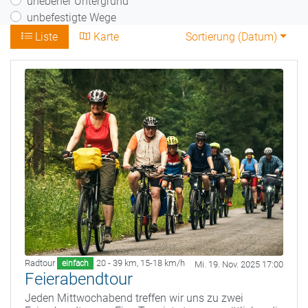
unebener Untergrund
unbefestigte Wege
Liste
Karte
Sortierung (
Datum
)
Radtour
20 - 39 km
,
15-18 km/h
einfach
Mi. 19. Nov. 2025 17:00
Feierabendtour
Jeden Mittwochabend treffen wir uns zu zwei