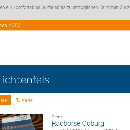
en ein komfortables Surferlebnis zu ermöglichen. Stimmen Sie 
 des ADFC
Lichtenfels
iste
Karte
Termin
Radbörse Coburg