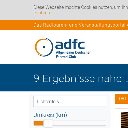
Diese Webseite möchte Cookies nutzen, um Ihn
erfahren
Das Radtouren- und Veranstaltungsportal
9
Ergebnisse nahe
L
Umkreis (km)