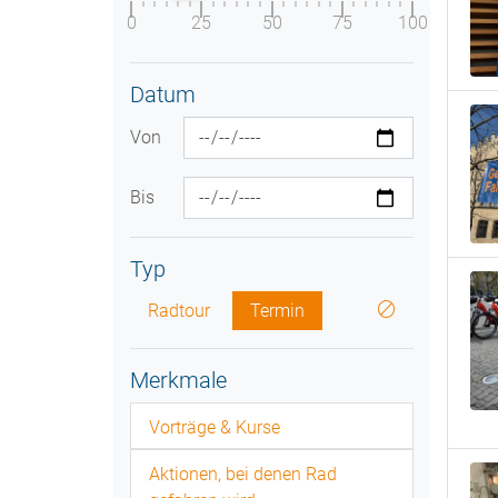
0
25
50
75
100
Datum
Von
Bis
Typ
Radtour
Termin
Merkmale
Vorträge & Kurse
Aktionen, bei denen Rad