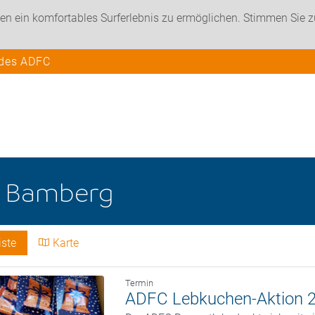
en ein komfortables Surferlebnis zu ermöglichen. Stimmen Sie 
 des ADFC
e
Bamberg
iste
Karte
Termin
ADFC Lebkuchen-Aktion 