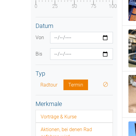
0
25
50
75
100
Datum
Von
Bis
Typ
Radtour
Termin
Merkmale
Vorträge & Kurse
Aktionen, bei denen Rad