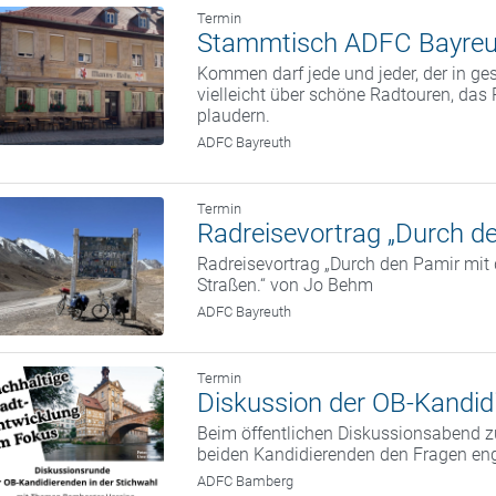
Termin
Stammtisch ADFC Bayreu
Kommen darf jede und jeder, der in g
vielleicht über schöne Radtouren, da
plaudern.
ADFC Bayreuth
Termin
Radreisevortrag „Durch de
Radreisevortrag „Durch den Pamir mit
Straßen.“ von Jo Behm
ADFC Bayreuth
Termin
Diskussion der OB-Kandidi
Beim öffentlichen Diskussionsabend zu
beiden Kandidierenden den Fragen eng
ADFC Bamberg