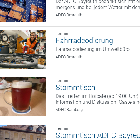
Der ADFC Bayreuth bedankt sich mit ei
morgens und bei jedem Wetter mit dem
ADFC Bayreuth
Termin
Fahrradcodierung
Fahrradcodierung im Umweltbüro
ADFC Bayreuth
Termin
Stammtisch
Das Treffen im Hofcafé (ab 19:00 Uhr
Information und Diskussion. Gäste si
ADFC Bamberg
Termin
Stammtisch ADFC Bayreu