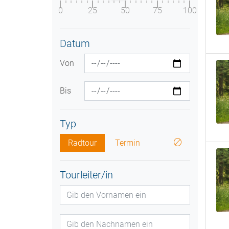
0
25
50
75
100
Datum
Von
Bis
Typ
Radtour
Termin
Tourleiter/in