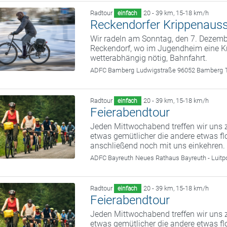
Radtour
20 - 39 km
,
15-18 km/h
einfach
Reckendorfer Krippenauss
Wir radeln am Sonntag, den 7. Deze
Reckendorf, wo im Jugendheim eine Kr
wetterabhängig nötig, Bahnfahrt.
ADFC Bamberg
Ludwigstraße 96052 Bamberg
Radtour
20 - 39 km
,
15-18 km/h
einfach
Feierabendtour
Jeden Mittwochabend treffen wir uns z
etwas gemütlicher die andere etwas fl
anschließend noch mit uns einkehren.
ADFC Bayreuth
Neues Rathaus Bayreuth - Luitp
Radtour
20 - 39 km
,
15-18 km/h
einfach
Feierabendtour
Jeden Mittwochabend treffen wir uns z
etwas gemütlicher die andere etwas fl