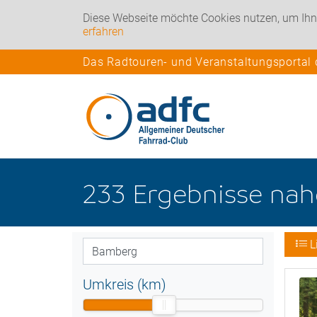
Diese Webseite möchte Cookies nutzen, um Ihn
erfahren
Das Radtouren- und Veranstaltungsportal
233
Ergebnisse na
L
Umkreis (km)