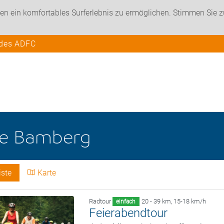
en ein komfortables Surferlebnis zu ermöglichen. Stimmen Sie 
 des ADFC
he
Bamberg
iste
Karte
Radtour
20 - 39 km
,
15-18 km/h
einfach
Feierabendtour