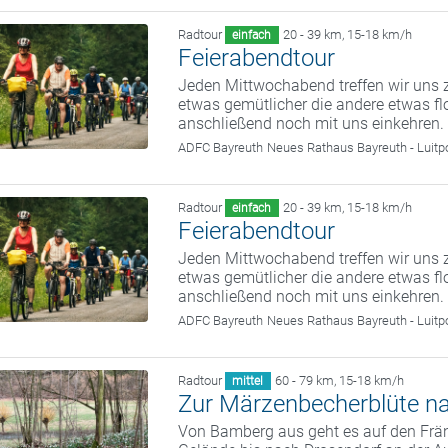
Radtour
20 - 39 km
,
15-18 km/h
einfach
Feierabendtour
Jeden Mittwochabend treffen wir uns z
etwas gemütlicher die andere etwas fl
anschließend noch mit uns einkehren.
ADFC Bayreuth
Neues Rathaus Bayreuth - Luitp
Radtour
20 - 39 km
,
15-18 km/h
einfach
Feierabendtour
Jeden Mittwochabend treffen wir uns z
etwas gemütlicher die andere etwas fl
anschließend noch mit uns einkehren.
ADFC Bayreuth
Neues Rathaus Bayreuth - Luitp
Radtour
60 - 79 km
,
15-18 km/h
mittel
Zur Märzenbecherblüte n
Von Bamberg aus geht es auf den Frän