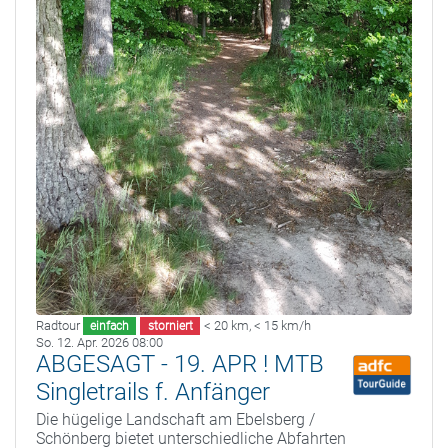
Radtour
< 20 km
,
< 15 km/h
einfach
storniert
So. 12. Apr. 2026 08:00
ABGESAGT - 19. APR ! MTB
Singletrails f. Anfänger
Die hügelige Landschaft am Ebelsberg /
Schönberg bietet unterschiedliche Abfahrten