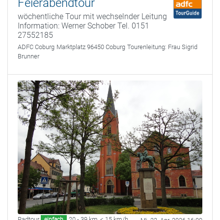
Feierabendtour
wöchentliche Tour mit wechselnder Leitung
Information: Werner Schober Tel. 0151
27552185
ADFC Coburg
Marktplatz 96450 Coburg
Tourenleitung:
Frau Sigrid
Brunner
Radtour
20 - 39 km
,
< 15 km/h
einfach