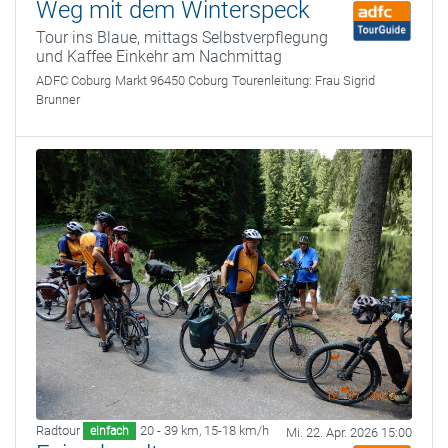
Weg mit dem Winterspeck
Tour ins Blaue, mittags Selbstverpflegung
und Kaffee Einkehr am Nachmittag
ADFC Coburg
Markt 96450 Coburg
Tourenleitung:
Frau Sigrid
Brunner
Radtour
20 - 39 km
,
15-18 km/h
einfach
Mi. 22. Apr. 2026 15:00