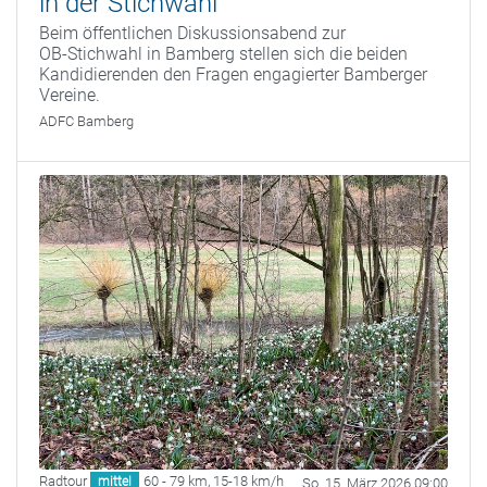
in der Stichwahl
Beim öffentlichen Diskussionsabend zur
OB‑Stichwahl in Bamberg stellen sich die beiden
Kandidierenden den Fragen engagierter Bamberger
Vereine.
ADFC Bamberg
Radtour
60 - 79 km
,
15-18 km/h
mittel
So. 15. März 2026 09:00