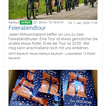
Radtour
20 - 39 km
,
15-18 km/h
einfach
Mi. 7. Jan. 2026 17:00
Feierabendtour
Jeden Mittwochabend treffen wir uns zu zwei
Feierabendtouren. Eine Tour ist etwas gemütlicher die
andere etwas flotter. Ende der Tour ist 20:00. Wer
mag kann anschließend noch mit uns einkehren.
ADFC Bayreuth
Neues Rathaus Bayreuth - Luitpoldplatz 13 95444
Bayreuth