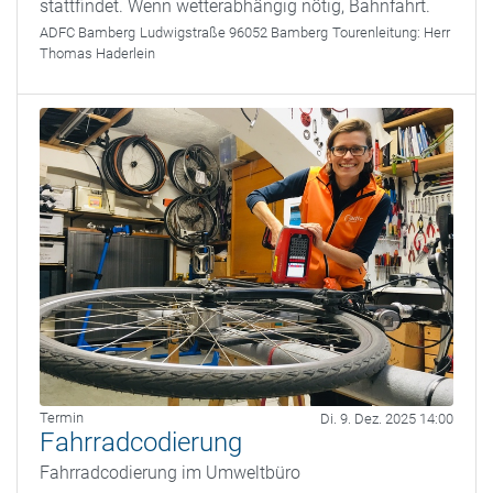
stattfindet. Wenn wetterabhängig nötig, Bahnfahrt.
ADFC Bamberg
Ludwigstraße 96052 Bamberg
Tourenleitung:
Herr
Thomas Haderlein
Termin
Di. 9. Dez. 2025 14:00
Fahrradcodierung
Fahrradcodierung im Umweltbüro