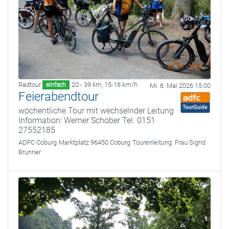
Radtour
20 - 39 km
,
15-18 km/h
einfach
Mi. 6. Mai 2026 15:00
Feierabendtour
wöchentliche Tour mit wechselnder Leitung
Information: Werner Schober Tel. 0151
27552185
ADFC Coburg
Marktplatz 96450 Coburg
Tourenleitung:
Frau Sigrid
Brunner