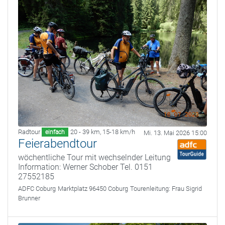
Radtour
20 - 39 km
,
15-18 km/h
einfach
Mi. 13. Mai 2026 15:00
Feierabendtour
wöchentliche Tour mit wechselnder Leitung
Information: Werner Schober Tel. 0151
27552185
ADFC Coburg
Marktplatz 96450 Coburg
Tourenleitung:
Frau Sigrid
Brunner