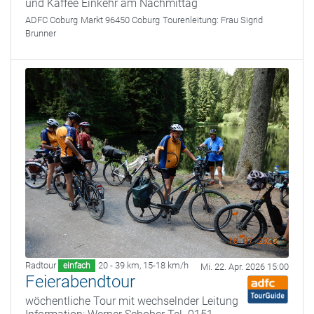
und Kaffee Einkehr am Nachmittag
ADFC Coburg
Markt 96450 Coburg
Tourenleitung:
Frau Sigrid
Brunner
Radtour
20 - 39 km
,
15-18 km/h
einfach
Mi. 22. Apr. 2026 15:00
Feierabendtour
wöchentliche Tour mit wechselnder Leitung