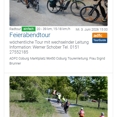
Radtour
20 - 39 km
,
15-18 km/h
einfach
Mi. 3. Juni 2026 15:00
Feierabendtour
wöchentliche Tour mit wechselnder Leitung
Information: Werner Schober Tel. 0151
27552185
ADFC Coburg
Marktplatz 96450 Coburg
Tourenleitung:
Frau Sigrid
Brunner