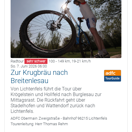
Radtour
100 - 149 km
,
19-21 km/h
sehr schwer
So. 7. Juni 2026 06:00
Zur Krugbräu nach
Breitenlesau
Von Lichtenfels führt die Tour über
Krögelstein und Hollfeld nach Burglesau zur
Mittagsrast. Die Rückfahrt geht über
Stadelhofen und Wattendorf zurück nach
Lichtenfels.
ADFC Obermain
Zweigstraße - Bahnhof 96215 Lichtenfels
Tourenleitung:
Herr Thomas Rehm