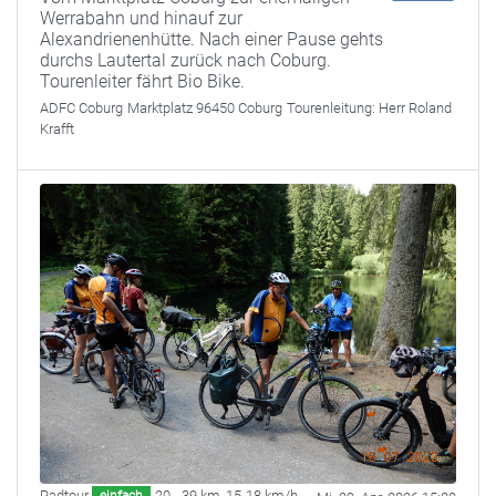
Werrabahn und hinauf zur
Alexandrienenhütte. Nach einer Pause gehts
durchs Lautertal zurück nach Coburg.
Tourenleiter fährt Bio Bike.
ADFC Coburg
Marktplatz 96450 Coburg
Tourenleitung:
Herr Roland
Krafft
Radtour
20 - 39 km
,
15-18 km/h