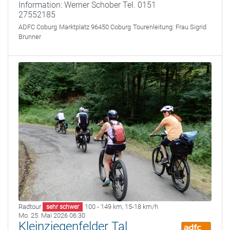
Information: Werner Schober Tel. 0151
27552185
ADFC Coburg
Marktplatz 96450 Coburg
Tourenleitung:
Frau Sigrid
Brunner
Radtour
100 - 149 km
,
15-18 km/h
sehr schwer
Mo. 25. Mai 2026 06:30
Kleinziegenfelder Tal