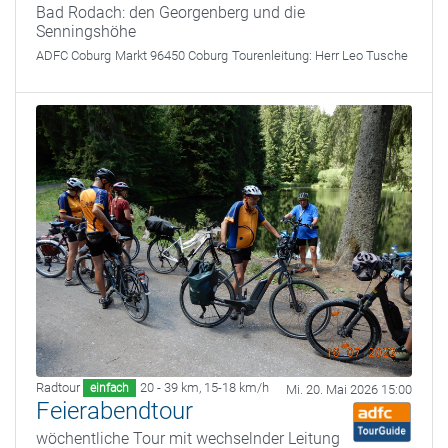
Bad Rodach: den Georgenberg und die
Senningshöhe
ADFC Coburg
Markt 96450 Coburg
Tourenleitung:
Herr Leo Tusche
Radtour
20 - 39 km
,
15-18 km/h
einfach
Mi. 20. Mai 2026 15:00
Feierabendtour
wöchentliche Tour mit wechselnder Leitung