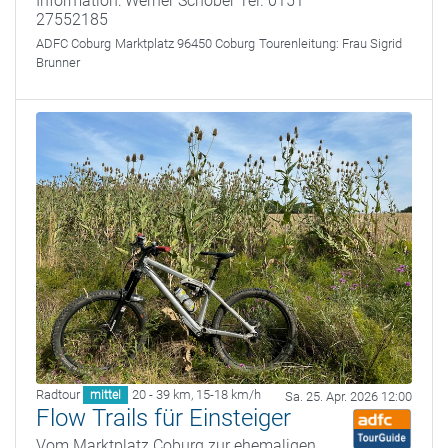
Information: Werner Schober Tel. 0151
27552185
ADFC Coburg
Marktplatz 96450 Coburg
Tourenleitung:
Frau Sigrid
Brunner
Radtour
20 - 39 km
,
15-18 km/h
mittel
Sa. 25. Apr. 2026 12:00
Flow Trails für Einsteiger
Vom Marktplatz Coburg zur ehemaligen