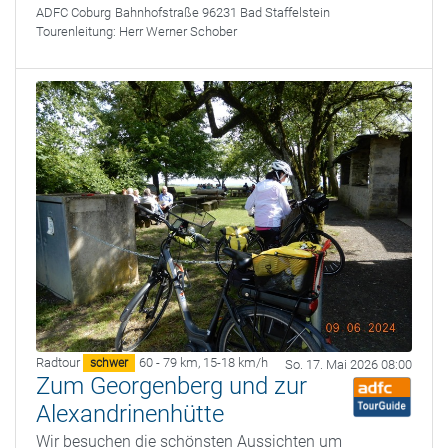
ADFC Coburg
Bahnhofstraße 96231 Bad Staffelstein
Tourenleitung:
Herr Werner Schober
Radtour
60 - 79 km
,
15-18 km/h
schwer
So. 17. Mai 2026 08:00
Zum Georgenberg und zur
Alexandrinenhütte
Wir besuchen die schönsten Aussichten um