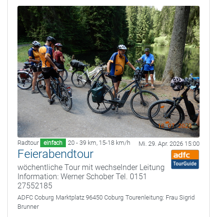
Radtour
20 - 39 km
,
15-18 km/h
einfach
Mi. 29. Apr. 2026 15:00
Feierabendtour
wöchentliche Tour mit wechselnder Leitung
Information: Werner Schober Tel. 0151
27552185
ADFC Coburg
Marktplatz 96450 Coburg
Tourenleitung:
Frau Sigrid
Brunner