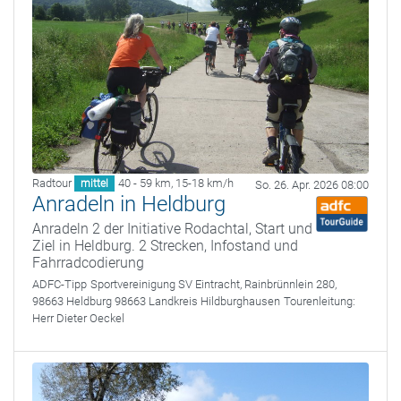
Radtour
40 - 59 km
,
15-18 km/h
mittel
So. 26. Apr. 2026 08:00
Anradeln in Heldburg
Anradeln 2 der Initiative Rodachtal, Start und
Ziel in Heldburg. 2 Strecken, Infostand und
Fahrradcodierung
ADFC-Tipp
Sportvereinigung SV Eintracht, Rainbrünnlein 280,
98663 Heldburg 98663 Landkreis Hildburghausen
Tourenleitung:
Herr Dieter Oeckel