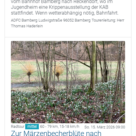
vom Bahnhof Bamberg nach Reckendorf, wo im
Jugendheim eine Krippenausstellung der KAB
stattfindet. Wenn wetterabhängig nötig, Bahnfahrt.
ADFC Bamberg
Ludwigstraße 96052 Bamberg
Tourenleitung:
Herr
Thomas Haderlein
Radtour
60 - 79 km
,
15-18 km/h
mittel
So. 15. März 2026 09:00
Zur Märzenbecherblüte nach