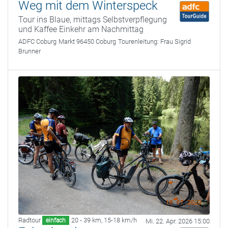
Weg mit dem Winterspeck
Tour ins Blaue, mittags Selbstverpflegung
und Kaffee Einkehr am Nachmittag
ADFC Coburg
Markt 96450 Coburg
Tourenleitung:
Frau Sigrid
Brunner
Radtour
20 - 39 km
,
15-18 km/h
einfach
Mi. 22. Apr. 2026 15:00