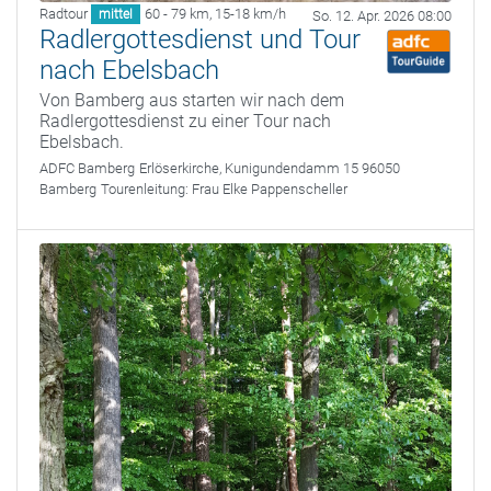
Radtour
60 - 79 km
,
15-18 km/h
mittel
So. 12. Apr. 2026 08:00
Radlergottesdienst und Tour
nach Ebelsbach
Von Bamberg aus starten wir nach dem
Radlergottesdienst zu einer Tour nach
Ebelsbach.
ADFC Bamberg
Erlöserkirche, Kunigundendamm 15 96050
Bamberg
Tourenleitung:
Frau Elke Pappenscheller