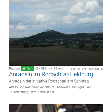
Radtour
40 - 59 km
,
< 15 km/h
einfach
So. 26. Apr. 2026 08:00
Anradeln im Rodachtal-Heldburg
Anradeln der Initiative Rodachtal am Sonntag
ADFC-Tipp
Rainbrünnlein 98663 Landkreis Hildburghausen
Tourenleitung:
Herr Dieter Oeckel