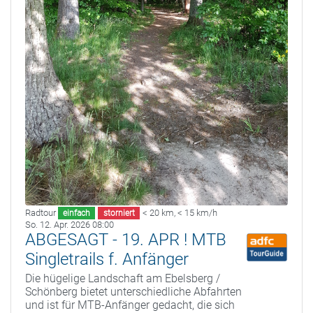
Radtour
< 20 km
,
< 15 km/h
einfach
storniert
So. 12. Apr. 2026 08:00
ABGESAGT - 19. APR ! MTB
Singletrails f. Anfänger
Die hügelige Landschaft am Ebelsberg /
Schönberg bietet unterschiedliche Abfahrten
und ist für MTB-Anfänger gedacht, die sich