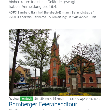
bisher kaum ins steile Gelände gewagt
haben. Anmeldung bis 18.4.
ADFC Bamberg
Bahnhof Ebelsbach-Eltmann, Bahnhofstraße 1
97500 Landkreis Haßberge
Tourenleitung:
Herr Alexander Kuhla
Radtour
20 - 39 km
,
< 15 km/h
einfach
Mi. 15. Apr. 2026 16:00
Bamberger Feierabendtour