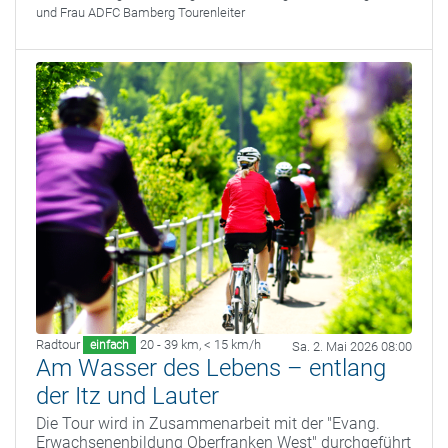
und Frau ADFC Bamberg Tourenleiter
Radtour
20 - 39 km
,
< 15 km/h
einfach
Sa. 2. Mai 2026 08:00
Am Wasser des Lebens – entlang
der Itz und Lauter
Die Tour wird in Zusammenarbeit mit der "Evang.
Erwachsenenbildung Oberfranken West" durchgeführt