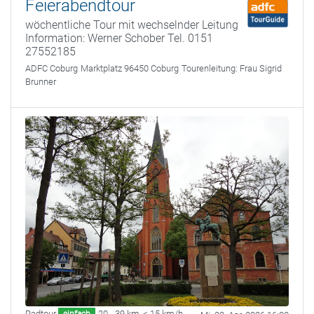
Feierabendtour
wöchentliche Tour mit wechselnder Leitung
Information: Werner Schober Tel. 0151
27552185
ADFC Coburg
Marktplatz 96450 Coburg
Tourenleitung:
Frau Sigrid
Brunner
Radtour
20 - 39 km
,
< 15 km/h