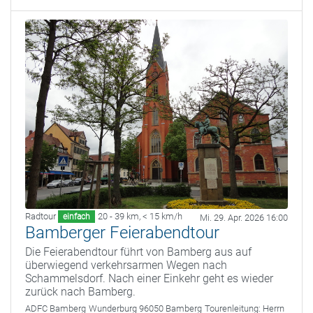
Radtour
20 - 39 km
,
< 15 km/h
einfach
Mi. 29. Apr. 2026 16:00
Bamberger Feierabendtour
Die Feierabendtour führt von Bamberg aus auf
überwiegend verkehrsarmen Wegen nach
Schammelsdorf. Nach einer Einkehr geht es wieder
zurück nach Bamberg.
ADFC Bamberg
Wunderburg 96050 Bamberg
Tourenleitung:
Herrn